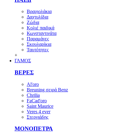
Βραχιολάκια
Δαχτυλίδια
Ζώδια
Κολιέ παιδικά
Κωνσταντινάτα
Παραμάνες
Σκουλαρίκια
Ταυτότητες
+
ΓΑΜΟΣ
ΒΕΡΕΣ
Al'oro
Breuning σειρά Benz
Chrilia
FaCad'oro
Saint Maurice
Veres 4 ever
Στεργιάδης
ΜΟΝΟΠΕΤΡΑ