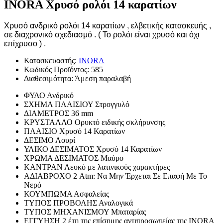
INORA Χρυσό ρολόι 14 καρατίων
Χρυσό ανδρικό ρολόι 14 καρατίων , ελβετικής κατασκευής ,
σε διαχρονικό σχεδιασμό . ( Το ρολόι είναι χρυσό και όχι
επίχρυσο ) .
Κατασκευαστής:
INORA
Κωδικός Προϊόντος:
585
Διαθεσιμότητα:
Άμεση παραλαβή
ΦΥΛΟ
Ανδρικό
ΣΧΗΜΑ ΠΛΑΙΣΙΟΥ
Στρογγυλό
ΔΙΑΜΕΤΡΟΣ
36 mm
ΚΡΥΣΤΑΛΛΟ
Ορυκτό ειδικής σκλήρυνσης
ΠΛΑΙΣΙΟ
Χρυσό 14 Καρατίων
ΔΕΣΙΜΟ
Λουρί
ΥΛΙΚΟ ΔΕΣΙΜΑΤΟΣ
Χρυσό 14 Καρατίων
ΧΡΩΜΑ ΔΕΣΙΜΑΤΟΣ
Μαύρο
ΚΑΝΤΡΑΝ
Λευκό με λατινικούς χαρακτήρες
ΑΔΙΑΒΡΟΧΟ
2 Atm: Να Μην Έρχεται Σε Επαφή Με Το
Νερό
ΚΟΥΜΠΩΜΑ
Ασφαλείας
ΤΥΠΟΣ ΠΡΟΒΟΛΗΣ
Αναλογικά
ΤΥΠΟΣ ΜΗΧΑΝΙΣΜΟΥ
Μπαταρίας
ΕΓΓΥΗΣΗ
2 έτη της επίσημης αντιπροσωπείας της INORA