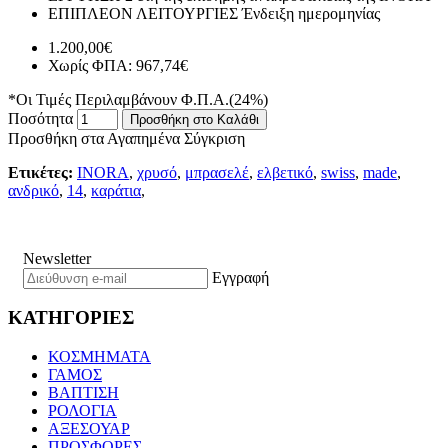
ΕΠΙΠΛΕΟΝ ΛΕΙΤΟΥΡΓΙΕΣ
Ένδειξη ημερομηνίας
1.200,00€
Χωρίς ΦΠΑ: 967,74€
*Οι Τιμές Περιλαμβάνουν Φ.Π.Α.(24%)
Ποσότητα
Προσθήκη στο Καλάθι
Προσθήκη στα Αγαπημένα
Σύγκριση
Ετικέτες:
INORA
,
χρυσό
,
μπρασελέ
,
ελβετικό
,
swiss
,
made
,
ανδρικό
,
14
,
καράτια
,
Newsletter
Εγγραφή
ΚΑΤΗΓΟΡΙΕΣ
ΚΟΣΜΗΜΑΤΑ
ΓΑΜΟΣ
ΒΑΠΤΙΣΗ
ΡΟΛΟΓΙΑ
ΑΞΕΣΟΥΑΡ
ΠΡΟΣΦΟΡΕΣ