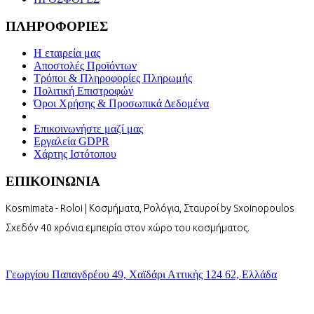
ΠΛΗΡΟΦΟΡΙΕΣ
Η εταιρεία μας
Αποστολές Προϊόντων
Τρόποι & Πληροφορίες Πληρωμής
Πολιτική Επιστροφών
Όροι Χρήσης & Προσωπικά Δεδομένα
Επικοινωνήστε μαζί μας
Εργαλεία GDPR
Χάρτης Ιστότοπου
ΕΠΙΚΟΙΝΩΝΙΑ
Kosmimata - Roloi | Κοσμήματα, Ρολόγια, Σταυροί by Sxoinopoulos
Σχεδόν 40 χρόνια εμπειρία στον χώρο του κοσμήματος.
Γεωργίου Παπανδρέου 49, Χαϊδάρι Αττικής 124 62, Ελλάδα