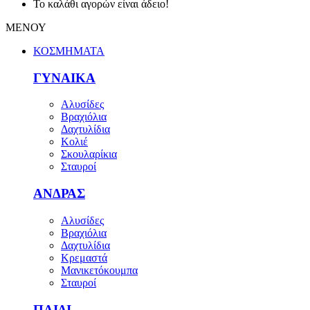
Το καλάθι αγορών είναι άδειο!
ΜΕΝΟΥ
ΚΟΣΜΗΜΑΤΑ
ΓΥΝΑΙΚΑ
Αλυσίδες
Βραχιόλια
Δαχτυλίδια
Κολιέ
Σκουλαρίκια
Σταυροί
ΑΝΔΡΑΣ
Αλυσίδες
Βραχιόλια
Δαχτυλίδια
Κρεμαστά
Μανικετόκουμπα
Σταυροί
ΠΑΙΔΙ