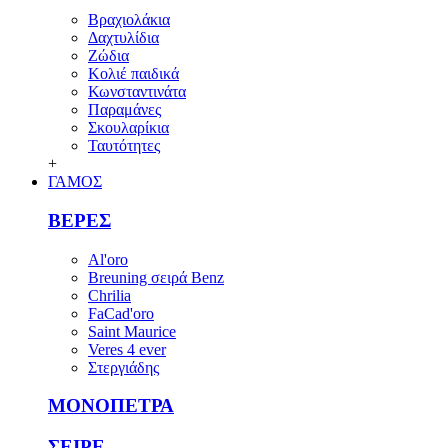
Βραχιολάκια
Δαχτυλίδια
Ζώδια
Κολιέ παιδικά
Κωνσταντινάτα
Παραμάνες
Σκουλαρίκια
Ταυτότητες
+
ΓΑΜΟΣ
ΒΕΡΕΣ
Al'oro
Breuning σειρά Benz
Chrilia
FaCad'oro
Saint Maurice
Veres 4 ever
Στεργιάδης
ΜΟΝΟΠΕΤΡΑ
ΣΕΙΡΕ