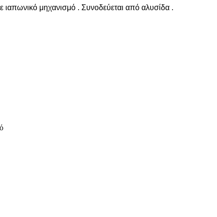
με ιαπωνικό μηχανισμό . Συνοδεύεται από αλυσίδα .
ό