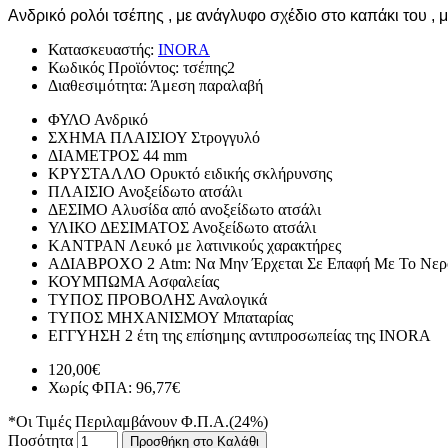
Ανδρικό ρολόι τσέπης , με ανάγλυφο σχέδιο στο καπάκι του , 
Κατασκευαστής:
INORA
Κωδικός Προϊόντος:
τσέπης2
Διαθεσιμότητα:
Άμεση παραλαβή
ΦΥΛΟ
Ανδρικό
ΣΧΗΜΑ ΠΛΑΙΣΙΟΥ
Στρογγυλό
ΔΙΑΜΕΤΡΟΣ
44 mm
ΚΡΥΣΤΑΛΛΟ
Ορυκτό ειδικής σκλήρυνσης
ΠΛΑΙΣΙΟ
Ανοξείδωτο ατσάλι
ΔΕΣΙΜΟ
Αλυσίδα από ανοξείδωτο ατσάλι
ΥΛΙΚΟ ΔΕΣΙΜΑΤΟΣ
Ανοξείδωτο ατσάλι
ΚΑΝΤΡΑΝ
Λευκό με λατινικούς χαρακτήρες
ΑΔΙΑΒΡΟΧΟ
2 Atm: Να Μην Έρχεται Σε Επαφή Με Το Νερ
ΚΟΥΜΠΩΜΑ
Ασφαλείας
ΤΥΠΟΣ ΠΡΟΒΟΛΗΣ
Αναλογικά
ΤΥΠΟΣ ΜΗΧΑΝΙΣΜΟΥ
Μπαταρίας
ΕΓΓΥΗΣΗ
2 έτη της επίσημης αντιπροσωπείας της INORA
120,00€
Χωρίς ΦΠΑ: 96,77€
*Οι Τιμές Περιλαμβάνουν Φ.Π.Α.(24%)
Ποσότητα
Προσθήκη στο Καλάθι