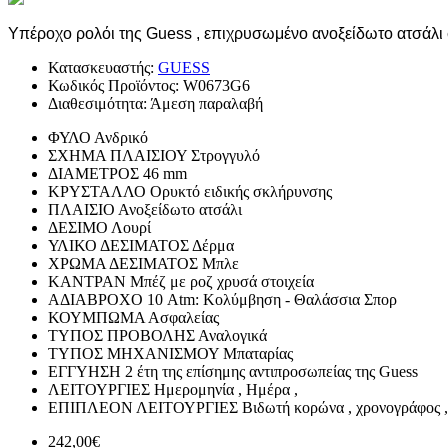
Υπέροχο ρολόι της Guess , επιχρυσωμένο ανοξείδωτο ατσάλι 
Κατασκευαστής:
GUESS
Κωδικός Προϊόντος:
W0673G6
Διαθεσιμότητα:
Άμεση παραλαβή
ΦΥΛΟ
Ανδρικό
ΣΧΗΜΑ ΠΛΑΙΣΙΟΥ
Στρογγυλό
ΔΙΑΜΕΤΡΟΣ
46 mm
ΚΡΥΣΤΑΛΛΟ
Ορυκτό ειδικής σκλήρυνσης
ΠΛΑΙΣΙΟ
Ανοξείδωτο ατσάλι
ΔΕΣΙΜΟ
Λουρί
ΥΛΙΚΟ ΔΕΣΙΜΑΤΟΣ
Δέρμα
ΧΡΩΜΑ ΔΕΣΙΜΑΤΟΣ
Μπλε
ΚΑΝΤΡΑΝ
Μπέζ με ροζ χρυσά στοιχεία
ΑΔΙΑΒΡΟΧΟ
10 Atm: Κολύμβηση - Θαλάσσια Σπορ
ΚΟΥΜΠΩΜΑ
Ασφαλείας
ΤΥΠΟΣ ΠΡΟΒΟΛΗΣ
Αναλογικά
ΤΥΠΟΣ ΜΗΧΑΝΙΣΜΟΥ
Μπαταρίας
ΕΓΓΥΗΣΗ
2 έτη της επίσημης αντιπροσωπείας της Guess
ΛΕΙΤΟΥΡΓΙΕΣ
Ημερομηνία , Ημέρα ,
ΕΠΙΠΛΕΟΝ ΛΕΙΤΟΥΡΓΙΕΣ
Βιδωτή κορώνα , χρονογράφος ,
242,00€