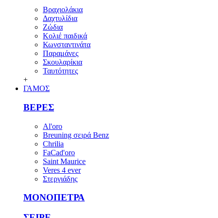
Βραχιολάκια
Δαχτυλίδια
Ζώδια
Κολιέ παιδικά
Κωνσταντινάτα
Παραμάνες
Σκουλαρίκια
Ταυτότητες
+
ΓΑΜΟΣ
ΒΕΡΕΣ
Al'oro
Breuning σειρά Benz
Chrilia
FaCad'oro
Saint Maurice
Veres 4 ever
Στεργιάδης
ΜΟΝΟΠΕΤΡΑ
ΣΕΙΡΕ