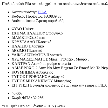
Παιδικό ρολόι Fila σε μπλε χρώμα , το οποίο συνοδεύεται από επιπ
Κατασκευαστής:
FILA
Κωδικός Προϊόντος:
FA0839.83
Διαθεσιμότητα:
Άμεση παραλαβή
ΦΥΛΟ
Unisex
ΣΧΗΜΑ ΠΛΑΙΣΙΟΥ
Στρογγυλό
ΔΙΑΜΕΤΡΟΣ
35 mm
ΚΡΥΣΤΑΛΛΟ
Πλαστικό
ΠΛΑΙΣΙΟ
Πλαστικό
ΔΕΣΙΜΟ
Πλαστικό
ΥΛΙΚΟ ΔΕΣΙΜΑΤΟΣ
Πλαστικό
ΧΡΩΜΑ ΔΕΣΙΜΑΤΟΣ
Μπλε , Γαλάζιο , Μαύρο ,
ΚΑΝΤΡΑΝ
Λευκό με μαύρα στοιχεία
ΑΔΙΑΒΡΟΧΟ
2 Atm: Να Μην Έρχεται Σε Επαφή Με Το Νερ
ΚΟΥΜΠΩΜΑ
Ασφαλείας
ΤΥΠΟΣ ΠΡΟΒΟΛΗΣ
Αναλογικά
ΤΥΠΟΣ ΜΗΧΑΝΙΣΜΟΥ
Μπαταρίας
ΕΓΓΥΗΣΗ
Εγγύηση ποιότητας 2 ετών από την εταιρεία FILA
40,00€
Χωρίς ΦΠΑ: 32,26€
*Οι Τιμές Περιλαμβάνουν Φ.Π.Α.(24%)