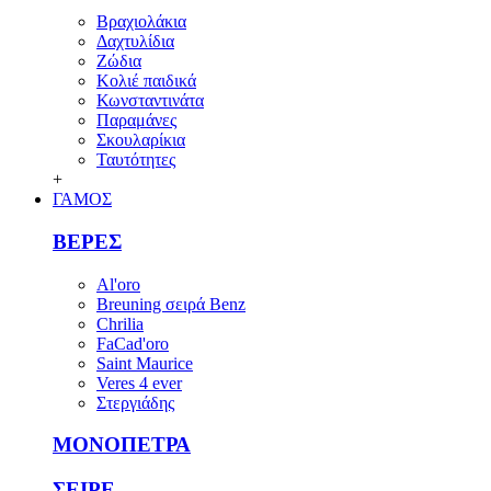
Βραχιολάκια
Δαχτυλίδια
Ζώδια
Κολιέ παιδικά
Κωνσταντινάτα
Παραμάνες
Σκουλαρίκια
Ταυτότητες
+
ΓΑΜΟΣ
ΒΕΡΕΣ
Al'oro
Breuning σειρά Benz
Chrilia
FaCad'oro
Saint Maurice
Veres 4 ever
Στεργιάδης
ΜΟΝΟΠΕΤΡΑ
ΣΕΙΡΕ