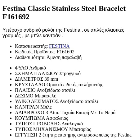
Festina Classic Stainless Steel Bracelet
F161692
Υπέροχο ανδρικό ρολόι της Festina , σε απλές κλασικές
γραμμές , με μπλε καντράν .
Κατασκευαστής:
FESTINA
Κωδικός Προϊόντος:
F161692
Διαθεσιμότητα:
Άμεση παραλαβή
ΦΥΛΟ
Ανδρικό
ΣΧΗΜΑ ΠΛΑΙΣΙΟΥ
Στρογγυλό
ΔΙΑΜΕΤΡΟΣ
39 mm
ΚΡΥΣΤΑΛΛΟ
Ορυκτό ειδικής σκλήρυνσης
ΠΛΑΙΣΙΟ
Ανοξείδωτο ατσάλι
ΔΕΣΙΜΟ
Μπρασελέ
ΥΛΙΚΟ ΔΕΣΙΜΑΤΟΣ
Ανοξείδωτο ατσάλι
ΚΑΝΤΡΑΝ
Μπλε
ΑΔΙΑΒΡΟΧΟ
3 Atm: Τυχαία Επαφή Με Το Νερό
ΚΟΥΜΠΩΜΑ
Ασφαλείας
ΤΥΠΟΣ ΠΡΟΒΟΛΗΣ
Αναλογικά
ΤΥΠΟΣ ΜΗΧΑΝΙΣΜΟΥ
Μπαταρίας
ΕΓΓΥΗΣΗ
2 έτη της επίσημης αντιπροσωπείας της Festina