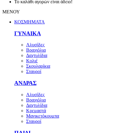
Το καλάθι αγορών είναι άδειο!
ΜΕΝΟΥ
ΚΟΣΜΗΜΑΤΑ
ΓΥΝΑΙΚΑ
Αλυσίδες
Βραχιόλια
Δαχτυλίδια
Κολιέ
Σκουλαρίκια
Σταυροί
ΑΝΔΡΑΣ
Αλυσίδες
Βραχιόλια
Δαχτυλίδια
Κρεμαστά
Μανικετόκουμπα
Σταυροί
ΠΑΙΔΙ