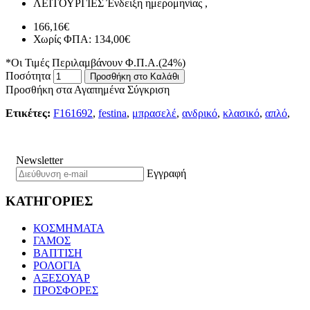
ΛΕΙΤΟΥΡΓΙΕΣ
Ένδειξη ημερομηνίας ,
166,16€
Χωρίς ΦΠΑ: 134,00€
*Οι Τιμές Περιλαμβάνουν Φ.Π.Α.(24%)
Ποσότητα
Προσθήκη στο Καλάθι
Προσθήκη στα Αγαπημένα
Σύγκριση
Ετικέτες:
F161692
,
festina
,
μπρασελέ
,
ανδρικό
,
κλασικό
,
απλό
,
Newsletter
Εγγραφή
ΚΑΤΗΓΟΡΙΕΣ
ΚΟΣΜΗΜΑΤΑ
ΓΑΜΟΣ
ΒΑΠΤΙΣΗ
ΡΟΛΟΓΙΑ
ΑΞΕΣΟΥΑΡ
ΠΡΟΣΦΟΡΕΣ