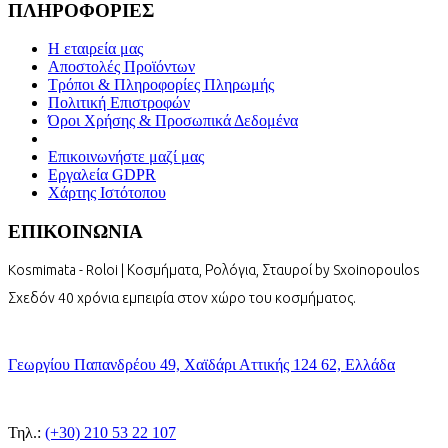
ΠΛΗΡΟΦΟΡΙΕΣ
Η εταιρεία μας
Αποστολές Προϊόντων
Τρόποι & Πληροφορίες Πληρωμής
Πολιτική Επιστροφών
Όροι Χρήσης & Προσωπικά Δεδομένα
Επικοινωνήστε μαζί μας
Εργαλεία GDPR
Χάρτης Ιστότοπου
ΕΠΙΚΟΙΝΩΝΙΑ
Kosmimata - Roloi | Κοσμήματα, Ρολόγια, Σταυροί by Sxoinopoulos
Σχεδόν 40 χρόνια εμπειρία στον χώρο του κοσμήματος.
Γεωργίου Παπανδρέου 49, Χαϊδάρι Αττικής 124 62, Ελλάδα
Τηλ.:
(+30) 210 53 22 107