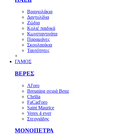
Βραχιολάκια
Δαχτυλίδια
Ζώδια
Κολιέ παιδικά
Κωνσταντινάτα
Παραμάνες
Σκουλαρίκια
Ταυτότητες
+
ΓΑΜΟΣ
ΒΕΡΕΣ
Al'oro
Breuning σειρά Benz
Chrilia
FaCad'oro
Saint Maurice
Veres 4 ever
Στεργιάδης
ΜΟΝΟΠΕΤΡΑ