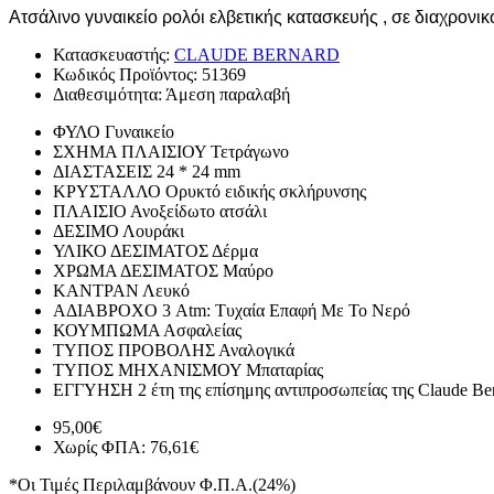
Ατσάλινο γυναικείο ρολόι ελβετικής κατασκευής , σε διαχρονικ
Κατασκευαστής:
CLAUDE BERNARD
Κωδικός Προϊόντος:
51369
Διαθεσιμότητα:
Άμεση παραλαβή
ΦΥΛΟ
Γυναικείο
ΣΧΗΜΑ ΠΛΑΙΣΙΟΥ
Τετράγωνο
ΔΙΑΣΤΑΣΕΙΣ
24 * 24 mm
ΚΡΥΣΤΑΛΛΟ
Ορυκτό ειδικής σκλήρυνσης
ΠΛΑΙΣΙΟ
Ανοξείδωτο ατσάλι
ΔΕΣΙΜΟ
Λουράκι
ΥΛΙΚΟ ΔΕΣΙΜΑΤΟΣ
Δέρμα
ΧΡΩΜΑ ΔΕΣΙΜΑΤΟΣ
Μαύρο
ΚΑΝΤΡΑΝ
Λευκό
ΑΔΙΑΒΡΟΧΟ
3 Atm: Τυχαία Επαφή Με Το Νερό
ΚΟΥΜΠΩΜΑ
Ασφαλείας
ΤΥΠΟΣ ΠΡΟΒΟΛΗΣ
Αναλογικά
ΤΥΠΟΣ ΜΗΧΑΝΙΣΜΟΥ
Μπαταρίας
ΕΓΓΥΗΣΗ
2 έτη της επίσημης αντιπροσωπείας της Claude Be
95,00€
Χωρίς ΦΠΑ: 76,61€
*Οι Τιμές Περιλαμβάνουν Φ.Π.Α.(24%)