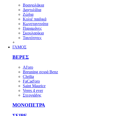
Βραχιολάκια
Δαχτυλίδια
Ζώδια
Κολιέ παιδικά
Κωνσταντινάτα
Παραμάνες
Σκουλαρίκια
Ταυτότητες
+
ΓΑΜΟΣ
ΒΕΡΕΣ
Al'oro
Breuning σειρά Benz
Chrilia
FaCad'oro
Saint Maurice
Veres 4 ever
Στεργιάδης
ΜΟΝΟΠΕΤΡΑ
ΣΕΙΡΕ