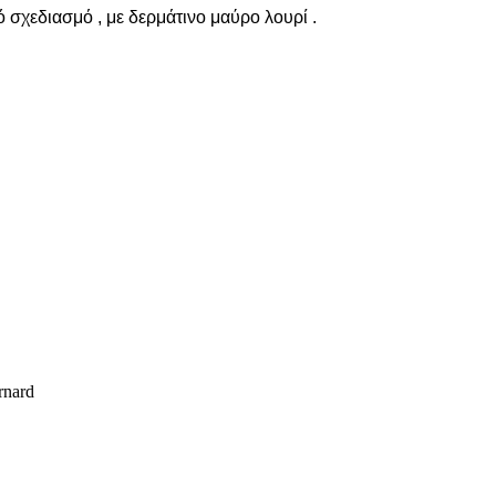
ό σχεδιασμό , με δερμάτινο μαύρο λουρί .
rnard