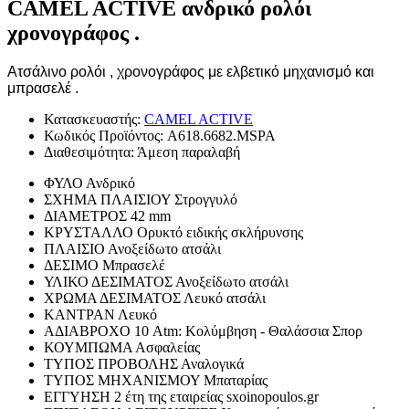
CAMEL ACTIVE ανδρικό ρολόι
χρονογράφος .
Ατσάλινο ρολόι , χρονογράφος με ελβετικό μηχανισμό και
μπρασελέ .
Κατασκευαστής:
CAMEL ACTIVE
Κωδικός Προϊόντος:
A618.6682.MSPA
Διαθεσιμότητα:
Άμεση παραλαβή
ΦΥΛΟ
Ανδρικό
ΣΧΗΜΑ ΠΛΑΙΣΙΟΥ
Στρογγυλό
ΔΙΑΜΕΤΡΟΣ
42 mm
ΚΡΥΣΤΑΛΛΟ
Ορυκτό ειδικής σκλήρυνσης
ΠΛΑΙΣΙΟ
Ανοξείδωτο ατσάλι
ΔΕΣΙΜΟ
Μπρασελέ
ΥΛΙΚΟ ΔΕΣΙΜΑΤΟΣ
Ανοξείδωτο ατσάλι
ΧΡΩΜΑ ΔΕΣΙΜΑΤΟΣ
Λευκό ατσάλι
ΚΑΝΤΡΑΝ
Λευκό
ΑΔΙΑΒΡΟΧΟ
10 Atm: Κολύμβηση - Θαλάσσια Σπορ
ΚΟΥΜΠΩΜΑ
Ασφαλείας
ΤΥΠΟΣ ΠΡΟΒΟΛΗΣ
Αναλογικά
ΤΥΠΟΣ ΜΗΧΑΝΙΣΜΟΥ
Μπαταρίας
ΕΓΓΥΗΣΗ
2 έτη της εταιρείας sxoinopoulos.gr