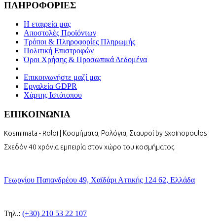
ΠΛΗΡΟΦΟΡΙΕΣ
Η εταιρεία μας
Αποστολές Προϊόντων
Τρόποι & Πληροφορίες Πληρωμής
Πολιτική Επιστροφών
Όροι Χρήσης & Προσωπικά Δεδομένα
Επικοινωνήστε μαζί μας
Εργαλεία GDPR
Χάρτης Ιστότοπου
ΕΠΙΚΟΙΝΩΝΙΑ
Kosmimata - Roloi | Κοσμήματα, Ρολόγια, Σταυροί by Sxoinopoulos
Σχεδόν 40 χρόνια εμπειρία στον χώρο του κοσμήματος.
Γεωργίου Παπανδρέου 49, Χαϊδάρι Αττικής 124 62, Ελλάδα
Τηλ.:
(+30) 210 53 22 107