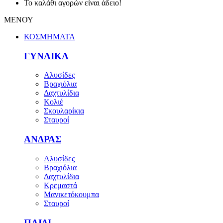
Το καλάθι αγορών είναι άδειο!
ΜΕΝΟΥ
ΚΟΣΜΗΜΑΤΑ
ΓΥΝΑΙΚΑ
Αλυσίδες
Βραχιόλια
Δαχτυλίδια
Κολιέ
Σκουλαρίκια
Σταυροί
ΑΝΔΡΑΣ
Αλυσίδες
Βραχιόλια
Δαχτυλίδια
Κρεμαστά
Μανικετόκουμπα
Σταυροί
ΠΑΙΔΙ