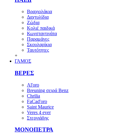
Βραχιολάκια
Δαχτυλίδια
Ζώδια
Κολιέ παιδικά
Κωνσταντινάτα
Παραμάνες
Σκουλαρίκια
Ταυτότητες
+
ΓΑΜΟΣ
ΒΕΡΕΣ
Al'oro
Breuning σειρά Benz
Chrilia
FaCad'oro
Saint Maurice
Veres 4 ever
Στεργιάδης
ΜΟΝΟΠΕΤΡΑ