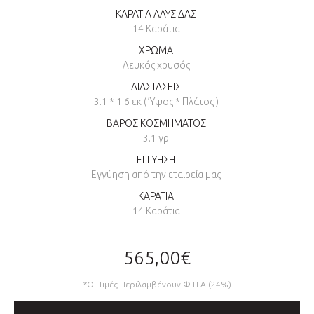
ΚΑΡΑΤΙΑ ΑΛΥΣΙΔΑΣ
14 Καράτια
ΧΡΩΜΑ
Λευκός χρυσός
ΔΙΑΣΤΑΣΕΙΣ
3.1 * 1.6 εκ ( Ύψος * Πλάτος )
ΒΑΡΟΣ ΚΟΣΜΗΜΑΤΟΣ
3.1 γρ
ΕΓΓΥΗΣΗ
Εγγύηση από την εταιρεία μας
ΚΑΡΑΤΙΑ
14 Καράτια
565,00€
*Οι Τιμές Περιλαμβάνουν Φ.Π.Α.(24%)