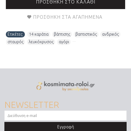
ΠΡΟΣΘΉΚΗ ΣΤΟ ΚΑΛΆΘΙ
ΠΡΟΣΘΉΚΗ ΣΤΑ ΑΓΑΠΗΜΈΝΑ
Ετικέτες:
14 καράτια
,
βάπτισης
,
βαπτιστικός
,
ανδρικός
,
σταυρός
,
λευκόχρυσος
,
αγόρι
,
NEWSLETTER
Εγγραφή