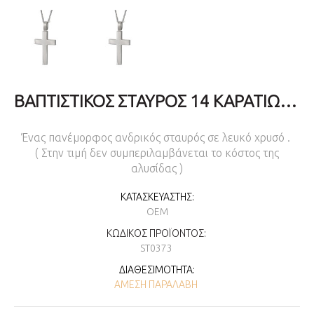
ΒΑΠΤΙΣΤΙΚΌΣ ΣΤΑΥΡΌΣ 14 ΚΑΡΑΤΊΩΝ ΓΙΑ ΑΓΌΡΙ
Ένας πανέμορφος ανδρικός σταυρός σε λευκό χρυσό .
( Στην τιμή δεν συμπεριλαμβάνεται το κόστος της
αλυσίδας )
ΚΑΤΑΣΚΕΥΑΣΤΉΣ:
OEM
ΚΩΔΙΚΌΣ ΠΡΟΪΌΝΤΟΣ:
ST0373
ΔΙΑΘΕΣΙΜΌΤΗΤΑ:
ΆΜΕΣΗ ΠΑΡΑΛΑΒΉ