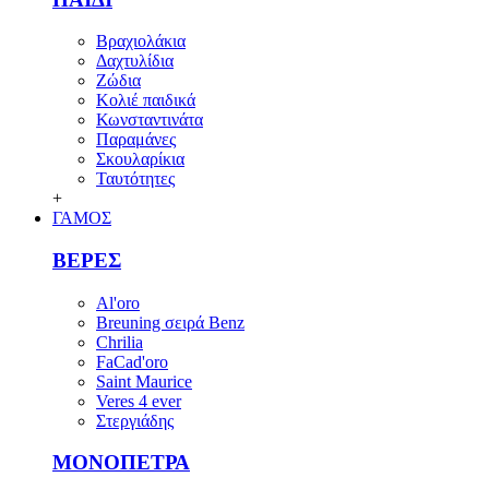
Βραχιολάκια
Δαχτυλίδια
Ζώδια
Κολιέ παιδικά
Κωνσταντινάτα
Παραμάνες
Σκουλαρίκια
Ταυτότητες
+
ΓΑΜΟΣ
ΒΕΡΕΣ
Al'oro
Breuning σειρά Benz
Chrilia
FaCad'oro
Saint Maurice
Veres 4 ever
Στεργιάδης
ΜΟΝΟΠΕΤΡΑ