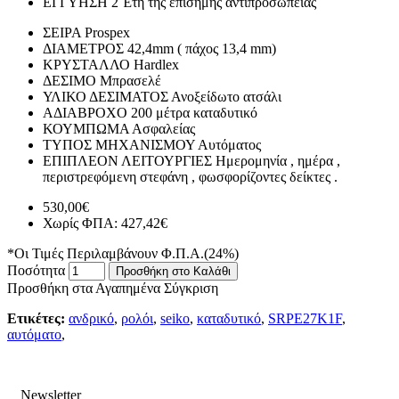
ΕΓΓΥΗΣΗ
2 Έτη της επίσημης αντιπροσωπείας
ΣΕΙΡΑ
Prospex
ΔΙΑΜΕΤΡΟΣ
42,4mm ( πάχος 13,4 mm)
ΚΡΥΣΤΑΛΛΟ
Hardlex
ΔΕΣΙΜΟ
Μπρασελέ
ΥΛΙΚΟ ΔΕΣΙΜΑΤΟΣ
Ανοξείδωτο ατσάλι
ΑΔΙΑΒΡΟΧΟ
200 μέτρα καταδυτικό
ΚΟΥΜΠΩΜΑ
Ασφαλείας
ΤΥΠΟΣ ΜΗΧΑΝΙΣΜΟΥ
Αυτόματος
ΕΠΙΠΛΕΟΝ ΛΕΙΤΟΥΡΓΙΕΣ
Ημερομηνία , ημέρα ,
περιστρεφόμενη στεφάνη , φωσφορίζοντες δείκτες .
530,00€
Χωρίς ΦΠΑ: 427,42€
*Οι Τιμές Περιλαμβάνουν Φ.Π.Α.(24%)
Ποσότητα
Προσθήκη στο Καλάθι
Προσθήκη στα Αγαπημένα
Σύγκριση
Ετικέτες:
ανδρικό
,
ρολόι
,
seiko
,
καταδυτικό
,
SRPE27K1F
,
αυτόματο
,
Newsletter