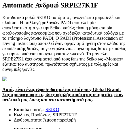
Automatic Ανδρικό SRPE27K1F
Καταδυτικό ρολόι SEIKO αυτόματο , ανοξείδωτο μπρασελέ και
πλαίσιο . Η συλλογή ρολογιών PADI αποτελεί μία
αποκλειστικότητα για την Seiko, καθώς είναι η μόνη εταιρία
ωρολογοποιίας παγκοσμίως που σχεδιάζει καταδυτικά ρολόγια με
το επίσημο λογότυπο PADI. Ο PADI (Professional Association of
Diving Instructors) αποτελεί έναν οργανισμό-ηγέτη στον κλάδο της
εκπαίδευσης δυτών, συγκεντρώνοντας παγκοσμίως δύτες με πάθος
για την περιπέτεια και αγάπη για τον ωκεανό. Το μοντέλο
SRPE27K1 έχει ονομαστεί από τους fans της Seiko ως «Monster»
εξαιτίας του αυστηρού, πρωτότυπου σχήματος με τολμηρές και
δυναμικές γωνίες.
Αυτός είναι ένας εξουσιοδοτημένος ιστότοπος Global Brand.
Σας προσφέρουμε τις ίδιες υψηλής ποιότητας υπηρεσίες στον
ιστότοπό μας όπως και στα καταστήματά μας
.
Κατασκευαστής:
SEIKO
Κωδικός Προϊόντος:
SRPE27K1F
Διαθεσιμότητα:
Άμεση παραλαβή