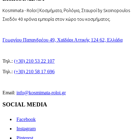
Kosmimata - Roloi | Κοσμήματα, Ρολόγια, Σταυροί by Sxoinopoulos
Σχεδόν 40 χρόνια εμπειρία στον χώρο του κοσμήματος.
Γεωργίου Παπανδρέου 49, Χαϊδάρι Αττικής 124 62, Ελλάδα
Τηλ.:
(+30) 210 53 22 107
Τηλ.:
(+30) 210 58 17 696
Email:
info@kosmimata-roloi.gr
SOCIAL MEDIA
Facebook
Instagram
Pinterest