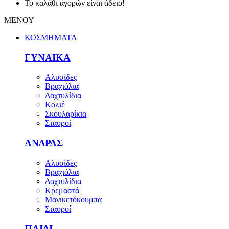
Το καλάθι αγορών είναι άδειο!
ΜΕΝΟΥ
ΚΟΣΜΗΜΑΤΑ
ΓΥΝΑΙΚΑ
Αλυσίδες
Βραχιόλια
Δαχτυλίδια
Κολιέ
Σκουλαρίκια
Σταυροί
ΑΝΔΡΑΣ
Αλυσίδες
Βραχιόλια
Δαχτυλίδια
Κρεμαστά
Μανικετόκουμπα
Σταυροί
ΠΑΙΔΙ