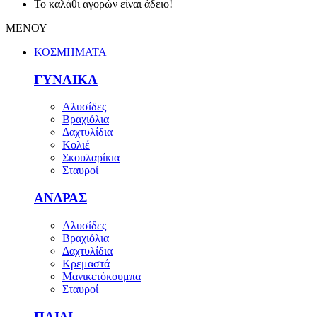
Το καλάθι αγορών είναι άδειο!
ΜΕΝΟΥ
ΚΟΣΜΗΜΑΤΑ
ΓΥΝΑΙΚΑ
Αλυσίδες
Βραχιόλια
Δαχτυλίδια
Κολιέ
Σκουλαρίκια
Σταυροί
ΑΝΔΡΑΣ
Αλυσίδες
Βραχιόλια
Δαχτυλίδια
Κρεμαστά
Μανικετόκουμπα
Σταυροί
ΠΑΙΔΙ