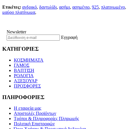
Ετικέτες:
ανδρικό
,
δαχτυλίδι
,
ασήμι
,
ασημένιο
,
925
,
πλατινωμένο
,
μαύρο πλατίνωμα
,
Newsletter
Εγγραφή
ΚΑΤΗΓΟΡΙΕΣ
ΚΟΣΜΗΜΑΤΑ
ΓΑΜΟΣ
ΒΑΠΤΙΣΗ
ΡΟΛΟΓΙΑ
ΑΞΕΣΟΥΑΡ
ΠΡΟΣΦΟΡΕΣ
ΠΛΗΡΟΦΟΡΙΕΣ
Η εταιρεία μας
Αποστολές Προϊόντων
Τρόποι & Πληροφορίες Πληρωμής
Πολιτική Επιστροφών
Όροι Χρήσης & Προσωπικά Δεδομένα