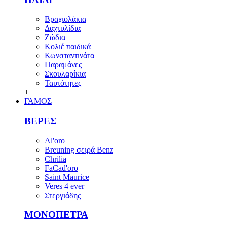
Βραχιολάκια
Δαχτυλίδια
Ζώδια
Κολιέ παιδικά
Κωνσταντινάτα
Παραμάνες
Σκουλαρίκια
Ταυτότητες
+
ΓΑΜΟΣ
ΒΕΡΕΣ
Al'oro
Breuning σειρά Benz
Chrilia
FaCad'oro
Saint Maurice
Veres 4 ever
Στεργιάδης
ΜΟΝΟΠΕΤΡΑ