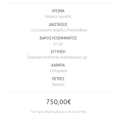
ΧΡΩΜΑ
Κίτρινος χρυσός
ΔΙΑΣΤΑΣΕΙΣ
1,2 εκ μέγιστο φάρδος δαχτυλιδιού
ΒΑΡΟΣ ΚΟΣΜΗΜΑΤΟΣ
4,1 γρ
ΕΓΓΥΗΣΗ
Εγγύηση ποιότητας sxoinopoulos.gr .
ΚΑΡΑΤΙΑ
14 Καράτια
ΠΕΤΡΕΣ
Ζιργκόν
750,00€
*Οι Τιμές Περιλαμβάνουν Φ.Π.Α.(24%)