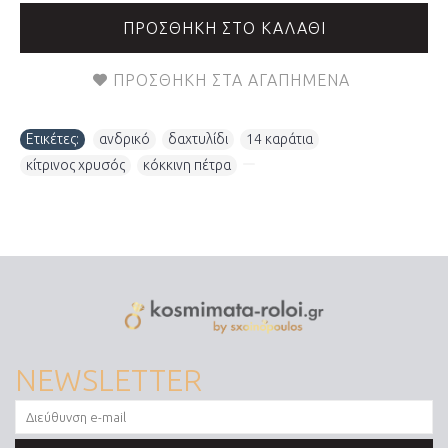
ΠΡΟΣΘΉΚΗ ΣΤΟ ΚΑΛΆΘΙ
ΠΡΟΣΘΉΚΗ ΣΤΑ ΑΓΑΠΗΜΈΝΑ
Ετικέτες:
ανδρικό
,
δαχτυλίδι
,
14 καράτια
,
κίτρινος χρυσός
,
κόκκινη πέτρα
,
NEWSLETTER