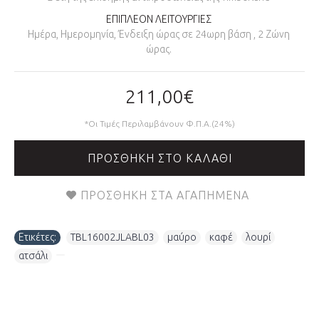
ΕΠΙΠΛΕΟΝ ΛΕΙΤΟΥΡΓΙΕΣ
Ημέρα, Ημερομηνία, Ένδειξη ώρας σε 24ωρη βάση , 2 Ζώνη
ώρας.
211,00€
*Οι Τιμές Περιλαμβάνουν Φ.Π.Α.(24%)
ΠΡΟΣΘΉΚΗ ΣΤΟ ΚΑΛΆΘΙ
ΠΡΟΣΘΉΚΗ ΣΤΑ ΑΓΑΠΗΜΈΝΑ
Ετικέτες:
TBL16002JLABL03
,
μαύρο
,
καφέ
,
λουρί
,
ατσάλι
,