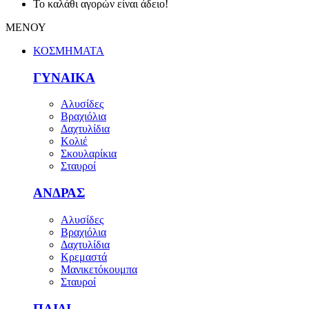
Το καλάθι αγορών είναι άδειο!
ΜΕΝΟΥ
ΚΟΣΜΗΜΑΤΑ
ΓΥΝΑΙΚΑ
Αλυσίδες
Βραχιόλια
Δαχτυλίδια
Κολιέ
Σκουλαρίκια
Σταυροί
ΑΝΔΡΑΣ
Αλυσίδες
Βραχιόλια
Δαχτυλίδια
Κρεμαστά
Μανικετόκουμπα
Σταυροί
ΠΑΙΔΙ