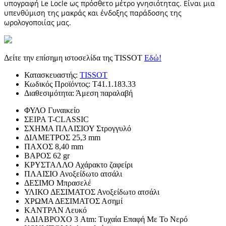
υπογραφή Le Locle ως πρόσθετο μέτρο γνησιότητας. Είναι μια
υπενθύμιση της μακράς και ένδοξης παράδοσης της
ωρολογοποιίας μας.
Δείτε την επίσημη ιστοσελίδα της TISSOT
Εδώ!
Κατασκευαστής:
TISSOT
Κωδικός Προϊόντος:
T41.1.183.33
Διαθεσιμότητα:
Άμεση παραλαβή
ΦΥΛΟ
Γυναικείο
ΣΕΙΡΑ
T-CLASSIC
ΣΧΗΜΑ ΠΛΑΙΣΙΟΥ
Στρογγυλό
ΔΙΑΜΕΤΡΟΣ
25,3 mm
ΠΑΧΟΣ
8,40 mm
ΒΑΡΟΣ
62 gr
ΚΡΥΣΤΑΛΛΟ
Αχάρακτο ζαφείρι
ΠΛΑΙΣΙΟ
Ανοξείδωτο ατσάλι
ΔΕΣΙΜΟ
Μπρασελέ
ΥΛΙΚΟ ΔΕΣΙΜΑΤΟΣ
Ανοξείδωτο ατσάλι
ΧΡΩΜΑ ΔΕΣΙΜΑΤΟΣ
Ασημί
ΚΑΝΤΡΑΝ
Λευκό
ΑΔΙΑΒΡΟΧΟ
3 Atm: Τυχαία Επαφή Με Το Νερό