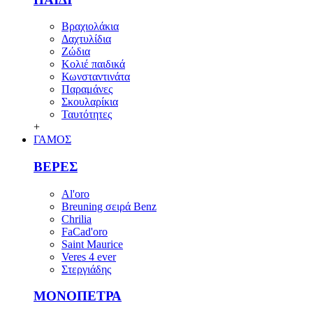
Βραχιολάκια
Δαχτυλίδια
Ζώδια
Κολιέ παιδικά
Κωνσταντινάτα
Παραμάνες
Σκουλαρίκια
Ταυτότητες
+
ΓΑΜΟΣ
ΒΕΡΕΣ
Al'oro
Breuning σειρά Benz
Chrilia
FaCad'oro
Saint Maurice
Veres 4 ever
Στεργιάδης
ΜΟΝΟΠΕΤΡΑ