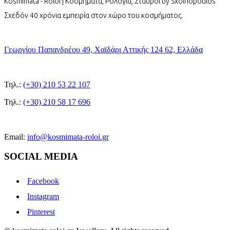
Kosmimata - Roloi | Κοσμήματα, Ρολόγια, Σταυροί by Sxoinopoulos
Σχεδόν 40 χρόνια εμπειρία στον χώρο του κοσμήματος.
Γεωργίου Παπανδρέου 49, Χαϊδάρι Αττικής 124 62, Ελλάδα
Τηλ.:
(+30) 210 53 22 107
Τηλ.:
(+30) 210 58 17 696
Email:
info@kosmimata-roloi.gr
SOCIAL MEDIA
Facebook
Instagram
Pinterest