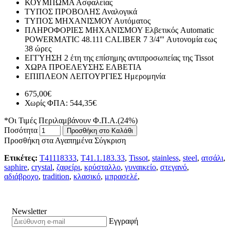
ΚΟΥΜΠΩΜΑ
Ασφαλείας
ΤΥΠΟΣ ΠΡΟΒΟΛΗΣ
Αναλογικά
ΤΥΠΟΣ ΜΗΧΑΝΙΣΜΟΥ
Αυτόματος
ΠΛΗΡΟΦΟΡΙΕΣ ΜΗΧΑΝΙΣΜΟΥ
Ελβετικός Automatic
POWERMATIC 48.111 CALIBER 7 3/4''' Αυτονομία εως
38 ώρες
ΕΓΓΥΗΣΗ
2 έτη της επίσημης αντιπροσωπείας της Tissot
ΧΩΡΑ ΠΡΟΕΛΕΥΣΗΣ
ΕΛΒΕΤΙΑ
ΕΠΙΠΛΕΟΝ ΛΕΙΤΟΥΡΓΙΕΣ
Ημερομηνία
675,00€
Χωρίς ΦΠΑ: 544,35€
*Οι Τιμές Περιλαμβάνουν Φ.Π.Α.(24%)
Ποσότητα
Προσθήκη στο Καλάθι
Προσθήκη στα Αγαπημένα
Σύγκριση
Ετικέτες:
T41118333
,
T41.1.183.33
,
Tissot
,
stainless
,
steel
,
ατσάλι
,
saphire
,
crystal
,
ζαφείρι
,
κρύσταλλο
,
γυναικείο
,
στεγανό
,
αδιάβροχο
,
tradition
,
κλασικό
,
μπρασελέ
,
Newsletter
Εγγραφή