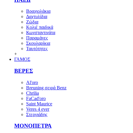
Βραχιολάκια
Δαχτυλίδια
Ζώδια
Κολιέ παιδικά
Κωνσταντινάτα
Παραμάνες
Σκουλαρίκια
Ταυτότητες
+
ΓΑΜΟΣ
ΒΕΡΕΣ
Al'oro
Breuning σειρά Benz
Chrilia
FaCad'oro
Saint Maurice
Veres 4 ever
Στεργιάδης
ΜΟΝΟΠΕΤΡΑ