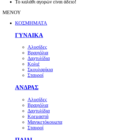
Το καλάθι αγορών είναι άδειο!
ΜΕΝΟΥ
ΚΟΣΜΗΜΑΤΑ
ΓΥΝΑΙΚΑ
Αλυσίδες
Βραχιόλια
Δαχτυλίδια
Κολιέ
Σκουλαρίκια
Σταυροί
ΑΝΔΡΑΣ
Αλυσίδες
Βραχιόλια
Δαχτυλίδια
Κρεμαστά
Μανικετόκουμπα
Σταυροί
ΠΑΙΔΙ