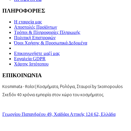
ΠΛΗΡΟΦΟΡΙΕΣ
Η εταιρεία μας
Αποστολές Προϊόντων
Τρόποι & Πληροφορίες Πληρωμής
Πολιτική Επιστροφών
Όροι Χρήσης & Προσωπικά Δεδομένα
Επικοινωνήστε μαζί μας
Εργαλεία GDPR
Χάρτης Ιστότοπου
ΕΠΙΚΟΙΝΩΝΙΑ
Kosmimata - Roloi | Κοσμήματα, Ρολόγια, Σταυροί by Sxoinopoulos
Σχεδόν 40 χρόνια εμπειρία στον χώρο του κοσμήματος.
Γεωργίου Παπανδρέου 49, Χαϊδάρι Αττικής 124 62, Ελλάδα