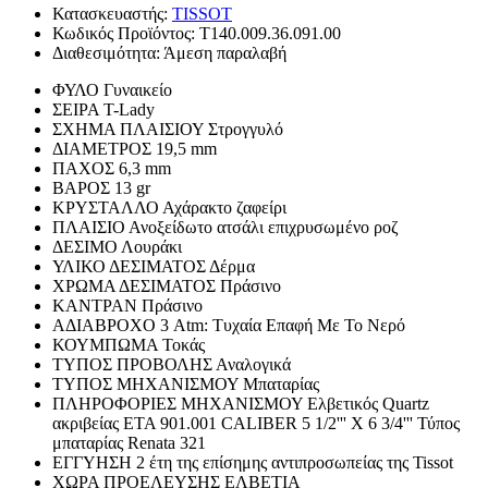
Κατασκευαστής:
TISSOT
Κωδικός Προϊόντος:
T140.009.36.091.00
Διαθεσιμότητα:
Άμεση παραλαβή
ΦΥΛΟ
Γυναικείο
ΣΕΙΡΑ
T-Lady
ΣΧΗΜΑ ΠΛΑΙΣΙΟΥ
Στρογγυλό
ΔΙΑΜΕΤΡΟΣ
19,5 mm
ΠΑΧΟΣ
6,3 mm
ΒΑΡΟΣ
13 gr
ΚΡΥΣΤΑΛΛΟ
Αχάρακτο ζαφείρι
ΠΛΑΙΣΙΟ
Ανοξείδωτο ατσάλι επιχρυσωμένο ροζ
ΔΕΣΙΜΟ
Λουράκι
ΥΛΙΚΟ ΔΕΣΙΜΑΤΟΣ
Δέρμα
ΧΡΩΜΑ ΔΕΣΙΜΑΤΟΣ
Πράσινο
ΚΑΝΤΡΑΝ
Πράσινο
ΑΔΙΑΒΡΟΧΟ
3 Atm: Τυχαία Επαφή Με Το Νερό
ΚΟΥΜΠΩΜΑ
Τοκάς
ΤΥΠΟΣ ΠΡΟΒΟΛΗΣ
Αναλογικά
ΤΥΠΟΣ ΜΗΧΑΝΙΣΜΟΥ
Μπαταρίας
ΠΛΗΡΟΦΟΡΙΕΣ ΜΗΧΑΝΙΣΜΟΥ
Ελβετικός Quartz
ακριβείας ETA 901.001 CALIBER 5 1/2''' X 6 3/4''' Τύπος
μπαταρίας Renata 321
ΕΓΓΥΗΣΗ
2 έτη της επίσημης αντιπροσωπείας της Tissot
ΧΩΡΑ ΠΡΟΕΛΕΥΣΗΣ
ΕΛΒΕΤΙΑ