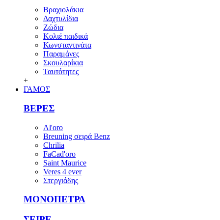
Βραχιολάκια
Δαχτυλίδια
Ζώδια
Κολιέ παιδικά
Κωνσταντινάτα
Παραμάνες
Σκουλαρίκια
Ταυτότητες
+
ΓΑΜΟΣ
ΒΕΡΕΣ
Al'oro
Breuning σειρά Benz
Chrilia
FaCad'oro
Saint Maurice
Veres 4 ever
Στεργιάδης
ΜΟΝΟΠΕΤΡΑ
ΣΕΙΡΕ