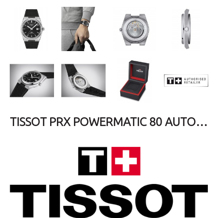
TISSOT PRX POWERMATIC 80 AUTOMATIC BLACK RUBBER STRAP T1374071705100