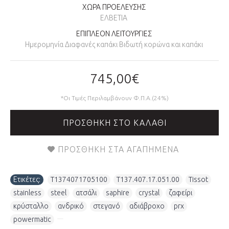
ΧΩΡΑ ΠΡΟΕΛΕΥΣΗΣ
ΕΛΒΕΤΙΑ
ΕΠΙΠΛΕΟΝ ΛΕΙΤΟΥΡΓΙΕΣ
Ημερομηνία Διαφανές καπάκι Βιδωτή κορώνα και καπάκι
745,00€
*Οι Τιμές Περιλαμβάνουν Φ.Π.Α.(24%)
ΠΡΟΣΘΉΚΗ ΣΤΟ ΚΑΛΆΘΙ
ΠΡΟΣΘΉΚΗ ΣΤΑ ΑΓΑΠΗΜΈΝΑ
Ετικέτες:
T1374071705100
,
T137.407.17.051.00
,
Tissot
,
stainless
,
steel
,
ατσάλι
,
saphire
,
crystal
,
ζαφείρι
,
κρύσταλλο
,
ανδρικό
,
στεγανό
,
αδιάβροχο
,
prx
,
powermatic
,