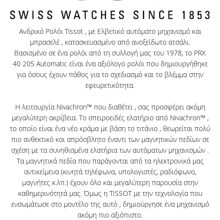
Ανδρικό Ρολόι Tissot , με Ελβετικό αυτόματο μηχανισμό και
μπρασελέ , κατασκευασμένο από ανοξείδωτο ατσάλι.
Βασισμένο σε ένα ρολόι από τη συλλογή μας του 1978, το PRX
40 205 Automatic είναι ένα αξιόλογο ρολόι που δημιουργήθηκε
για όσους έχουν πάθος για το σχεδιασμό και το βλέμμα στην
εφευρετικότητα.
Η λειτουργία Nivachron™ που διαθέτει , σας προσφέρει ακόμη
μεγαλύτερη ακρίβεια. Το σπειροειδές ελατήριο από Nivachron™ ,
το οποίο είναι ένα νέο κράμα με βάση το τιτάνιο , θεωρείται πολύ
πιο ανθεκτικό και απρόσβλητο έναντι των μαγνητικών πεδίων σε
σχέση με τα συνηθισμένα ελατήρια των αυτόματων μηχανισμών .
Τα μαγνητικά πεδία που παράγονται από τα ηλεκτρονικά μας
αντικείμενα (κινητά τηλέφωνα, υπολογιστές, ραδιόφωνο,
μαγνήτες κ.λπ.) έχουν όλο και μεγαλύτερη παρουσία στην
καθημερινότητά μας. Όμως η TISSOT με την τεχνολογία που
ενσωμάτωσε στο μοντέλο της αυτό , δημιούργησε ένα μηχανισμό
ακόμη πιο αξιόπιστο.