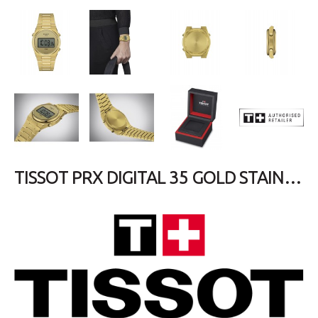
TISSOT PRX DIGITAL 35 GOLD STAINLESS STEEL BRACELET T1372633302000