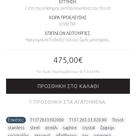
ΕΓΓΥΗΣΗ
2 έτη της επίσημης αντιπροσωπείας της Tissot
ΧΩΡΑ ΠΡΟΕΛΕΥΣΗΣ
ΕΛΒΕΤΙΑ
ΕΠΙΠΛΕΟΝ ΛΕΙΤΟΥΡΓΙΕΣ
Ημερομηνία Ένδειξη τέλους ζωής μπαταρίας.
475,00€
*Οι Τιμές Περιλαμβάνουν Φ.Π.Α.(24%)
ΠΡΟΣΘΉΚΗ ΣΤΟ ΚΑΛΆΘΙ
ΠΡΟΣΘΉΚΗ ΣΤΑ ΑΓΑΠΗΜΈΝΑ
Ετικέτες:
T1372633302000
,
T137.263.33.020.00
,
Tissot
,
stainless
,
steel
,
ατσάλι
,
saphire
,
crystal
,
ζαφείρι
,
κρύσταλλο
,
στεγανό
,
αδιάβροχο
,
prx
,
ψηφιακό
,