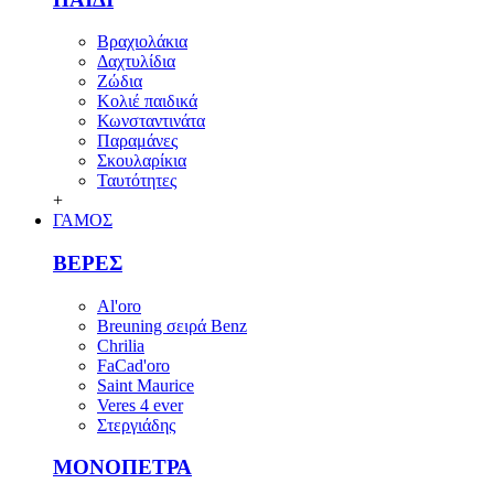
Βραχιολάκια
Δαχτυλίδια
Ζώδια
Κολιέ παιδικά
Κωνσταντινάτα
Παραμάνες
Σκουλαρίκια
Ταυτότητες
+
ΓΑΜΟΣ
ΒΕΡΕΣ
Al'oro
Breuning σειρά Benz
Chrilia
FaCad'oro
Saint Maurice
Veres 4 ever
Στεργιάδης
ΜΟΝΟΠΕΤΡΑ