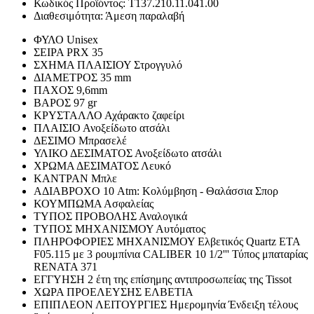
Κωδικός Προϊόντος:
T137.210.11.041.00
Διαθεσιμότητα:
Άμεση παραλαβή
ΦΥΛΟ
Unisex
ΣΕΙΡΑ
PRX 35
ΣΧΗΜΑ ΠΛΑΙΣΙΟΥ
Στρογγυλό
ΔΙΑΜΕΤΡΟΣ
35 mm
ΠΑΧΟΣ
9,6mm
ΒΑΡΟΣ
97 gr
ΚΡΥΣΤΑΛΛΟ
Αχάρακτο ζαφείρι
ΠΛΑΙΣΙΟ
Ανοξείδωτο ατσάλι
ΔΕΣΙΜΟ
Μπρασελέ
ΥΛΙΚΟ ΔΕΣΙΜΑΤΟΣ
Ανοξείδωτο ατσάλι
ΧΡΩΜΑ ΔΕΣΙΜΑΤΟΣ
Λευκό
ΚΑΝΤΡΑΝ
Μπλε
ΑΔΙΑΒΡΟΧΟ
10 Atm: Κολύμβηση - Θαλάσσια Σπορ
ΚΟΥΜΠΩΜΑ
Ασφαλείας
ΤΥΠΟΣ ΠΡΟΒΟΛΗΣ
Αναλογικά
ΤΥΠΟΣ ΜΗΧΑΝΙΣΜΟΥ
Αυτόματος
ΠΛΗΡΟΦΟΡΙΕΣ ΜΗΧΑΝΙΣΜΟΥ
Ελβετικός Quartz ETA
F05.115 με 3 ρουμπίνια CALIBER 10 1/2''' Τύπος μπαταρίας
RENATA 371
ΕΓΓΥΗΣΗ
2 έτη της επίσημης αντιπροσωπείας της Tissot
ΧΩΡΑ ΠΡΟΕΛΕΥΣΗΣ
ΕΛΒΕΤΙΑ
ΕΠΙΠΛΕΟΝ ΛΕΙΤΟΥΡΓΙΕΣ
Ημερομηνία Ένδειξη τέλους