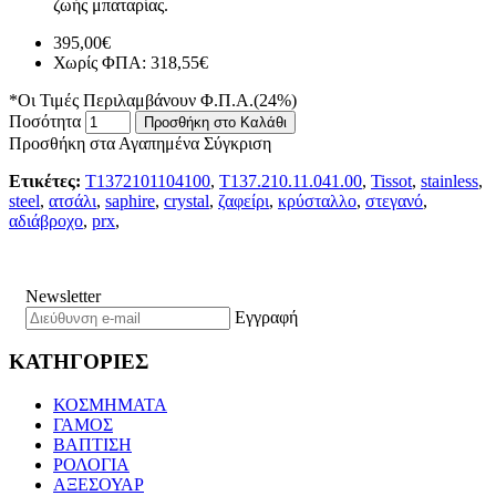
ζωής μπαταρίας.
395,00€
Χωρίς ΦΠΑ: 318,55€
*Οι Τιμές Περιλαμβάνουν Φ.Π.Α.(24%)
Ποσότητα
Προσθήκη στο Καλάθι
Προσθήκη στα Αγαπημένα
Σύγκριση
Ετικέτες:
T1372101104100
,
T137.210.11.041.00
,
Tissot
,
stainless
,
steel
,
ατσάλι
,
saphire
,
crystal
,
ζαφείρι
,
κρύσταλλο
,
στεγανό
,
αδιάβροχο
,
prx
,
Newsletter
Εγγραφή
ΚΑΤΗΓΟΡΙΕΣ
ΚΟΣΜΗΜΑΤΑ
ΓΑΜΟΣ
ΒΑΠΤΙΣΗ
ΡΟΛΟΓΙΑ
ΑΞΕΣΟΥΑΡ