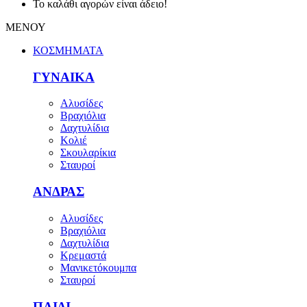
Το καλάθι αγορών είναι άδειο!
ΜΕΝΟΥ
ΚΟΣΜΗΜΑΤΑ
ΓΥΝΑΙΚΑ
Αλυσίδες
Βραχιόλια
Δαχτυλίδια
Κολιέ
Σκουλαρίκια
Σταυροί
ΑΝΔΡΑΣ
Αλυσίδες
Βραχιόλια
Δαχτυλίδια
Κρεμαστά
Μανικετόκουμπα
Σταυροί
ΠΑΙΔΙ