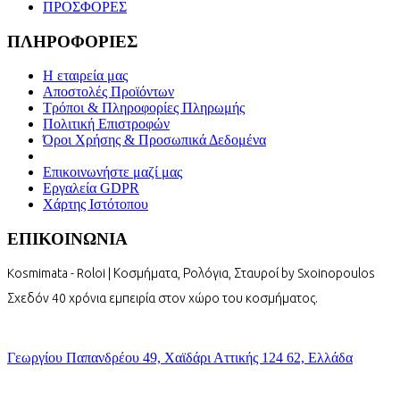
ΠΡΟΣΦΟΡΕΣ
ΠΛΗΡΟΦΟΡΙΕΣ
Η εταιρεία μας
Αποστολές Προϊόντων
Τρόποι & Πληροφορίες Πληρωμής
Πολιτική Επιστροφών
Όροι Χρήσης & Προσωπικά Δεδομένα
Επικοινωνήστε μαζί μας
Εργαλεία GDPR
Χάρτης Ιστότοπου
ΕΠΙΚΟΙΝΩΝΙΑ
Kosmimata - Roloi | Κοσμήματα, Ρολόγια, Σταυροί by Sxoinopoulos
Σχεδόν 40 χρόνια εμπειρία στον χώρο του κοσμήματος.
Γεωργίου Παπανδρέου 49, Χαϊδάρι Αττικής 124 62, Ελλάδα