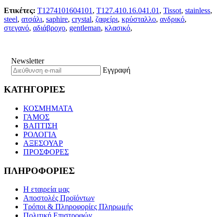
Ετικέτες:
T1274101604101
,
T127.410.16.041.01
,
Tissot
,
stainless
,
steel
,
ατσάλι
,
saphire
,
crystal
,
ζαφείρι
,
κρύσταλλο
,
ανδρικό
,
στεγανό
,
αδιάβροχο
,
gentleman
,
κλασικό
,
Newsletter
Εγγραφή
ΚΑΤΗΓΟΡΙΕΣ
ΚΟΣΜΗΜΑΤΑ
ΓΑΜΟΣ
ΒΑΠΤΙΣΗ
ΡΟΛΟΓΙΑ
ΑΞΕΣΟΥΑΡ
ΠΡΟΣΦΟΡΕΣ
ΠΛΗΡΟΦΟΡΙΕΣ
Η εταιρεία μας
Αποστολές Προϊόντων
Τρόποι & Πληροφορίες Πληρωμής
Πολιτική Επιστροφών