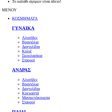
Το καλάθι αγορών είναι άδειο!
ΜΕΝΟΥ
ΚΟΣΜΗΜΑΤΑ
ΓΥΝΑΙΚΑ
Αλυσίδες
Βραχιόλια
Δαχτυλίδια
Κολιέ
Σκουλαρίκια
Σταυροί
ΑΝΔΡΑΣ
Αλυσίδες
Βραχιόλια
Δαχτυλίδια
Κρεμαστά
Μανικετόκουμπα
Σταυροί
ΠΑΙΔΙ