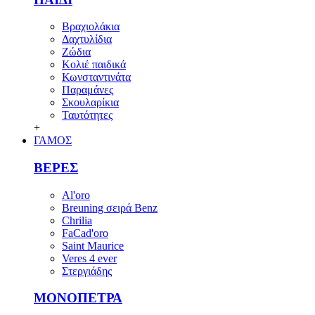
Βραχιολάκια
Δαχτυλίδια
Ζώδια
Κολιέ παιδικά
Κωνσταντινάτα
Παραμάνες
Σκουλαρίκια
Ταυτότητες
+
ΓΑΜΟΣ
ΒΕΡΕΣ
Al'oro
Breuning σειρά Benz
Chrilia
FaCad'oro
Saint Maurice
Veres 4 ever
Στεργιάδης
ΜΟΝΟΠΕΤΡΑ