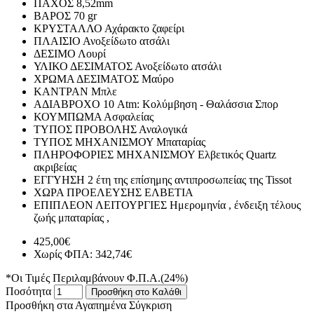
ΠΑΧΟΣ
8,52mm
ΒΑΡΟΣ
70 gr
ΚΡΥΣΤΑΛΛΟ
Αχάρακτο ζαφείρι
ΠΛΑΙΣΙΟ
Ανοξείδωτο ατσάλι
ΔΕΣΙΜΟ
Λουρί
ΥΛΙΚΟ ΔΕΣΙΜΑΤΟΣ
Ανοξείδωτο ατσάλι
ΧΡΩΜΑ ΔΕΣΙΜΑΤΟΣ
Μαύρο
ΚΑΝΤΡΑΝ
Μπλε
ΑΔΙΑΒΡΟΧΟ
10 Atm: Κολύμβηση - Θαλάσσια Σπορ
ΚΟΥΜΠΩΜΑ
Ασφαλείας
ΤΥΠΟΣ ΠΡΟΒΟΛΗΣ
Αναλογικά
ΤΥΠΟΣ ΜΗΧΑΝΙΣΜΟΥ
Μπαταρίας
ΠΛΗΡΟΦΟΡΙΕΣ ΜΗΧΑΝΙΣΜΟΥ
Ελβετικός Quartz
ακριβείας
ΕΓΓΥΗΣΗ
2 έτη της επίσημης αντιπροσωπείας της Tissot
ΧΩΡΑ ΠΡΟΕΛΕΥΣΗΣ
ΕΛΒΕΤΙΑ
ΕΠΙΠΛΕΟΝ ΛΕΙΤΟΥΡΓΙΕΣ
Ημερομηνία , ένδειξη τέλους
ζωής μπαταρίας ,
425,00€
Χωρίς ΦΠΑ: 342,74€
*Οι Τιμές Περιλαμβάνουν Φ.Π.Α.(24%)
Ποσότητα
Προσθήκη στο Καλάθι
Προσθήκη στα Αγαπημένα
Σύγκριση