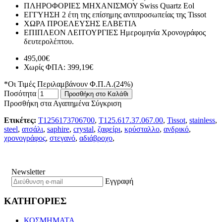
ΠΛΗΡΟΦΟΡΙΕΣ ΜΗΧΑΝΙΣΜΟΥ
Swiss Quartz Eol
ΕΓΓΥΗΣΗ
2 έτη της επίσημης αντιπροσωπείας της Tissot
ΧΩΡΑ ΠΡΟΕΛΕΥΣΗΣ
ΕΛΒΕΤΙΑ
ΕΠΙΠΛΕΟΝ ΛΕΙΤΟΥΡΓΙΕΣ
Ημερομηνία Χρονογράφος
δευτερολέπτου.
495,00€
Χωρίς ΦΠΑ: 399,19€
*Οι Τιμές Περιλαμβάνουν Φ.Π.Α.(24%)
Ποσότητα
Προσθήκη στο Καλάθι
Προσθήκη στα Αγαπημένα
Σύγκριση
Ετικέτες:
T1256173706700
,
T125.617.37.067.00
,
Tissot
,
stainless
,
steel
,
ατσάλι
,
saphire
,
crystal
,
ζαφείρι
,
κρύσταλλο
,
ανδρικό
,
χρονογράφος
,
στεγανό
,
αδιάβροχο
,
Newsletter
Εγγραφή
ΚΑΤΗΓΟΡΙΕΣ
ΚΟΣΜΗΜΑΤΑ