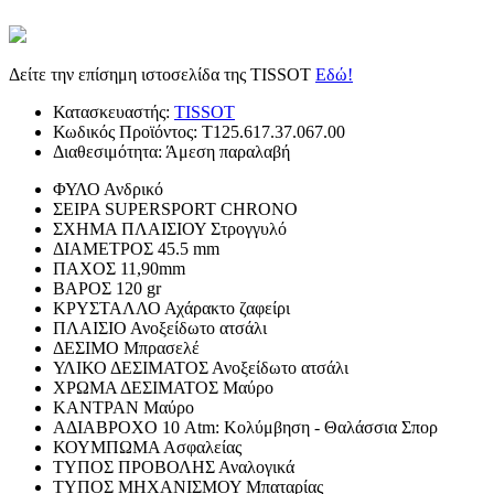
Δείτε την επίσημη ιστοσελίδα της TISSOT
Εδώ!
Κατασκευαστής:
TISSOT
Κωδικός Προϊόντος:
T125.617.37.067.00
Διαθεσιμότητα:
Άμεση παραλαβή
ΦΥΛΟ
Ανδρικό
ΣΕΙΡΑ
SUPERSPORT CHRONO
ΣΧΗΜΑ ΠΛΑΙΣΙΟΥ
Στρογγυλό
ΔΙΑΜΕΤΡΟΣ
45.5 mm
ΠΑΧΟΣ
11,90mm
ΒΑΡΟΣ
120 gr
ΚΡΥΣΤΑΛΛΟ
Αχάρακτο ζαφείρι
ΠΛΑΙΣΙΟ
Ανοξείδωτο ατσάλι
ΔΕΣΙΜΟ
Μπρασελέ
ΥΛΙΚΟ ΔΕΣΙΜΑΤΟΣ
Ανοξείδωτο ατσάλι
ΧΡΩΜΑ ΔΕΣΙΜΑΤΟΣ
Μαύρο
ΚΑΝΤΡΑΝ
Μαύρο
ΑΔΙΑΒΡΟΧΟ
10 Atm: Κολύμβηση - Θαλάσσια Σπορ
ΚΟΥΜΠΩΜΑ
Ασφαλείας
ΤΥΠΟΣ ΠΡΟΒΟΛΗΣ
Αναλογικά
ΤΥΠΟΣ ΜΗΧΑΝΙΣΜΟΥ
Μπαταρίας