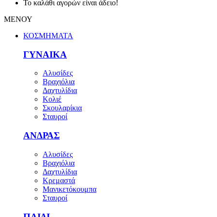
Το καλάθι αγορών είναι άδειο!
ΜΕΝΟΥ
ΚΟΣΜΗΜΑΤΑ
ΓΥΝΑΙΚΑ
Αλυσίδες
Βραχιόλια
Δαχτυλίδια
Κολιέ
Σκουλαρίκια
Σταυροί
ΑΝΔΡΑΣ
Αλυσίδες
Βραχιόλια
Δαχτυλίδια
Κρεμαστά
Μανικετόκουμπα
Σταυροί
ΠΑΙΔΙ