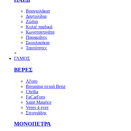
Βραχιολάκια
Δαχτυλίδια
Ζώδια
Κολιέ παιδικά
Κωνσταντινάτα
Παραμάνες
Σκουλαρίκια
Ταυτότητες
+
ΓΑΜΟΣ
ΒΕΡΕΣ
Al'oro
Breuning σειρά Benz
Chrilia
FaCad'oro
Saint Maurice
Veres 4 ever
Στεργιάδης
ΜΟΝΟΠΕΤΡΑ