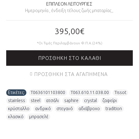
ΕΠΙΠΛΕΟΝ ΛΕΙΤΟΥΡΓΙΕΣ
Ημερομηνία , ένδειξη τέλους ζωής μπαταρίας ,
395,00€
*Οι Τιμές Περιλαμβάνουν Φ.Π.Α.(24%)
ΠΡΟΣΘΉΚΗ ΣΤΟ ΚΑΛΆΘΙ
ΠΡΟΣΘΉΚΗ ΣΤΑ ΑΓΑΠΗΜΈΝΑ
Ετικέτες:
T0636101103800
,
T063.610.11.038.00
,
Tissot
,
stainless
,
steel
,
ατσάλι
,
saphire
,
crystal
,
ζαφείρι
,
κρύσταλλο
,
ανδρικό
,
στεγανό
,
αδιάβροχο
,
tradition
,
κλασικό
,
μπρασελέ