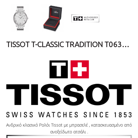
TISSOT T-CLASSIC TRADITION T0636101103800
Ανδρικό κλασικό Ρολόι Tissot με μπρασελέ , κατασκευασμένο από
ανοξείδωτο ατσάλι .