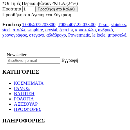
*Οι Τιμές Περιλαμβάνουν Φ.Π.Α.(24%)
Ποσότητα
Προσθήκη στο Καλάθι
Προσθήκη στα Αγαπημένα
Σύγκριση
Ετικέτες:
T0064072203300
,
T006.407.22.033.00
,
Tissot
,
stainless
,
steel
,
ατσάλι
,
sapphire
,
crystal
,
ζαφείρι
,
κρύσταλλο
,
ανδρικό
,
χρονογράφος
,
στεγανό
,
αδιάβροχο
,
Powermatic
,
le locle
,
μπρασελέ
,
Newsletter
Εγγραφή
ΚΑΤΗΓΟΡΙΕΣ
ΚΟΣΜΗΜΑΤΑ
ΓΑΜΟΣ
ΒΑΠΤΙΣΗ
ΡΟΛΟΓΙΑ
ΑΞΕΣΟΥΑΡ
ΠΡΟΣΦΟΡΕΣ
ΠΛΗΡΟΦΟΡΙΕΣ