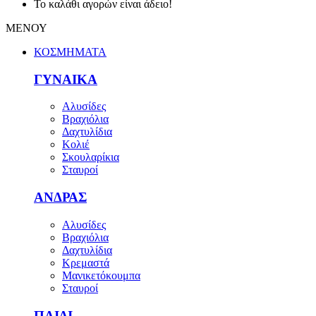
Το καλάθι αγορών είναι άδειο!
ΜΕΝΟΥ
ΚΟΣΜΗΜΑΤΑ
ΓΥΝΑΙΚΑ
Αλυσίδες
Βραχιόλια
Δαχτυλίδια
Κολιέ
Σκουλαρίκια
Σταυροί
ΑΝΔΡΑΣ
Αλυσίδες
Βραχιόλια
Δαχτυλίδια
Κρεμαστά
Μανικετόκουμπα
Σταυροί
ΠΑΙΔΙ