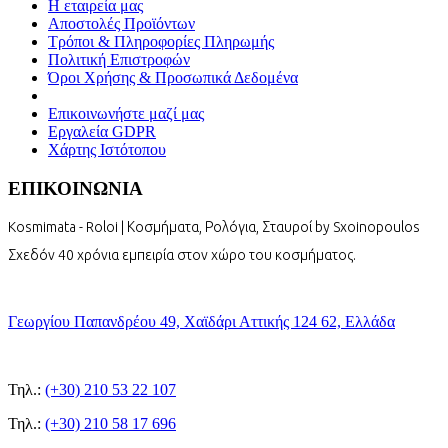
Η εταιρεία μας
Αποστολές Προϊόντων
Τρόποι & Πληροφορίες Πληρωμής
Πολιτική Επιστροφών
Όροι Χρήσης & Προσωπικά Δεδομένα
Επικοινωνήστε μαζί μας
Εργαλεία GDPR
Χάρτης Ιστότοπου
ΕΠΙΚΟΙΝΩΝΙΑ
Kosmimata - Roloi | Κοσμήματα, Ρολόγια, Σταυροί by Sxoinopoulos
Σχεδόν 40 χρόνια εμπειρία στον χώρο του κοσμήματος.
Γεωργίου Παπανδρέου 49, Χαϊδάρι Αττικής 124 62, Ελλάδα
Τηλ.:
(+30) 210 53 22 107
Τηλ.:
(+30) 210 58 17 696