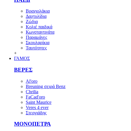
Βραχιολάκια
Δαχτυλίδια
Ζώδια
Κολιέ παιδικά
Κωνσταντινάτα
Παραμάνες
Σκουλαρίκια
Ταυτότητες
+
ΓΑΜΟΣ
ΒΕΡΕΣ
Al'oro
Breuning σειρά Benz
Chrilia
FaCad'oro
Saint Maurice
Veres 4 ever
Στεργιάδης
ΜΟΝΟΠΕΤΡΑ