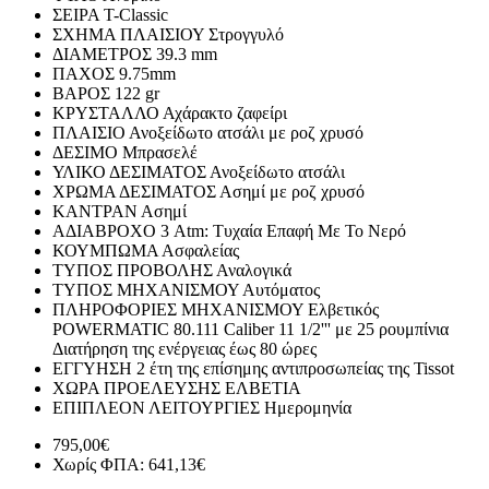
ΣΕΙΡΑ
T-Classic
ΣΧΗΜΑ ΠΛΑΙΣΙΟΥ
Στρογγυλό
ΔΙΑΜΕΤΡΟΣ
39.3 mm
ΠΑΧΟΣ
9.75mm
ΒΑΡΟΣ
122 gr
ΚΡΥΣΤΑΛΛΟ
Αχάρακτο ζαφείρι
ΠΛΑΙΣΙΟ
Ανοξείδωτο ατσάλι με ροζ χρυσό
ΔΕΣΙΜΟ
Μπρασελέ
ΥΛΙΚΟ ΔΕΣΙΜΑΤΟΣ
Ανοξείδωτο ατσάλι
ΧΡΩΜΑ ΔΕΣΙΜΑΤΟΣ
Ασημί με ροζ χρυσό
ΚΑΝΤΡΑΝ
Ασημί
ΑΔΙΑΒΡΟΧΟ
3 Atm: Τυχαία Επαφή Με Το Νερό
ΚΟΥΜΠΩΜΑ
Ασφαλείας
ΤΥΠΟΣ ΠΡΟΒΟΛΗΣ
Αναλογικά
ΤΥΠΟΣ ΜΗΧΑΝΙΣΜΟΥ
Αυτόματος
ΠΛΗΡΟΦΟΡΙΕΣ ΜΗΧΑΝΙΣΜΟΥ
Ελβετικός
POWERMATIC 80.111 Caliber 11 1/2''' με 25 ρουμπίνια
Διατήρηση της ενέργειας έως 80 ώρες
ΕΓΓΥΗΣΗ
2 έτη της επίσημης αντιπροσωπείας της Tissot
ΧΩΡΑ ΠΡΟΕΛΕΥΣΗΣ
ΕΛΒΕΤΙΑ
ΕΠΙΠΛΕΟΝ ΛΕΙΤΟΥΡΓΙΕΣ
Ημερομηνία
795,00€
Χωρίς ΦΠΑ: 641,13€