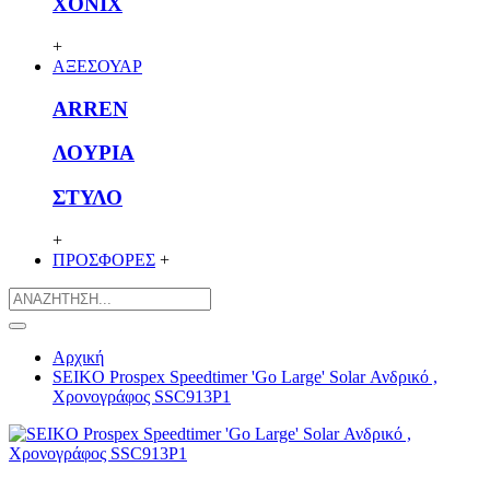
XONIX
+
ΑΞΕΣΟΥΑΡ
ARREN
ΛΟΥΡΙΑ
ΣΤΥΛΟ
+
ΠΡΟΣΦΟΡΕΣ
+
Αρχική
SEIKO Prospex Speedtimer 'Go Large' Solar Ανδρικό ,
Χρονογράφος SSC913P1