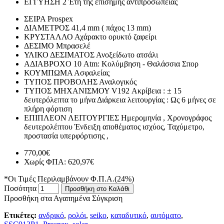
ΕΓΓΥΗΣΗ
2 Έτη της επίσημης αντιπροσωπείας
ΣΕΙΡΑ
Prospex
ΔΙΑΜΕΤΡΟΣ
41,4 mm ( πάχος 13 mm)
ΚΡΥΣΤΑΛΛΟ
Αχάρακτο ορυκτό ζαφείρι
ΔΕΣΙΜΟ
Μπρασελέ
ΥΛΙΚΟ ΔΕΣΙΜΑΤΟΣ
Ανοξείδωτο ατσάλι
ΑΔΙΑΒΡΟΧΟ
10 Atm: Κολύμβηση - Θαλάσσια Σπορ
ΚΟΥΜΠΩΜΑ
Ασφαλείας
ΤΥΠΟΣ ΠΡΟΒΟΛΗΣ
Αναλογικός
ΤΥΠΟΣ ΜΗΧΑΝΙΣΜΟΥ
V192 Ακρίβεια : ± 15
δευτερόλεπτα το μήνα Διάρκεια λειτουργίας : Ως 6 μήνες σε
πλήρη φόρτιση
ΕΠΙΠΛΕΟΝ ΛΕΙΤΟΥΡΓΙΕΣ
Ημερομηνία , Χρονογράφος
δευτερολέπτου Ένδειξη αποθέματος ισχύος, Ταχύμετρο,
προστασία υπερφόρτισης ,
770,00€
Χωρίς ΦΠΑ: 620,97€
*Οι Τιμές Περιλαμβάνουν Φ.Π.Α.(24%)
Ποσότητα
Προσθήκη στο Καλάθι
Προσθήκη στα Αγαπημένα
Σύγκριση
Ετικέτες:
ανδρικό
,
ρολόι
,
seiko
,
καταδυτικό
,
αυτόματο
,