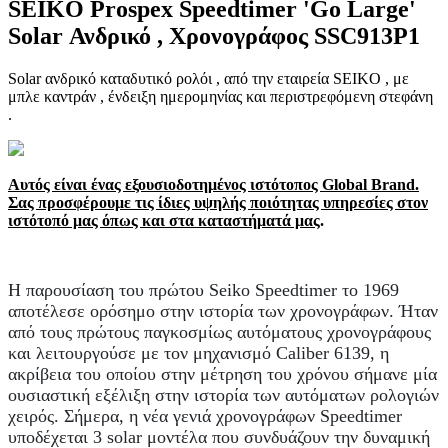
SEIKO Prospex Speedtimer 'Go Large'
Solar Ανδρικό , Χρονογράφος SSC913P1
Solar ανδρικό καταδυτικό ρολόι , από την εταιρεία SEIKO , με
μπλε καντράν , ένδειξη ημερομηνίας και περιστρεφόμενη στεφάνη
.
Αυτός είναι ένας εξουσιοδοτημένος ιστότοπος Global Brand.
Σας προσφέρουμε τις ίδιες υψηλής ποιότητας υπηρεσίες στον
ιστότοπό μας όπως και στα καταστήματά μας
.
Η παρουσίαση του πρώτου Seiko Speedtimer το 1969
αποτέλεσε ορόσημο στην ιστορία των χρονογράφων. Ήταν
από τους πρώτους παγκοσμίως αυτόματους χρονογράφους
και λειτουργούσε με τον μηχανισμό Caliber 6139, η
ακρίβεια του οποίου στην μέτρηση του χρόνου σήμανε μία
ουσιαστική εξέλιξη στην ιστορία των αυτόματων ρολογιών
χειρός. Σήμερα, η νέα γενιά χρονογράφων Speedtimer
υποδέχεται 3 solar μοντέλα που συνδυάζουν την δυναμική