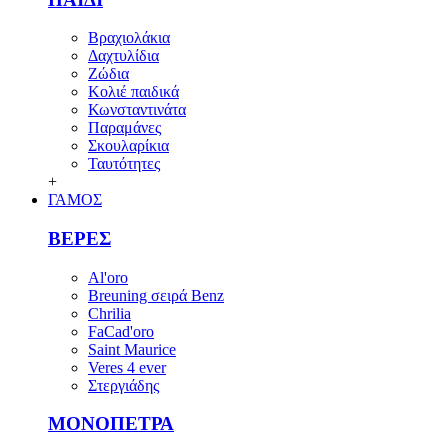
Βραχιολάκια
Δαχτυλίδια
Ζώδια
Κολιέ παιδικά
Κωνσταντινάτα
Παραμάνες
Σκουλαρίκια
Ταυτότητες
+
ΓΑΜΟΣ
ΒΕΡΕΣ
Al'oro
Breuning σειρά Benz
Chrilia
FaCad'oro
Saint Maurice
Veres 4 ever
Στεργιάδης
ΜΟΝΟΠΕΤΡΑ