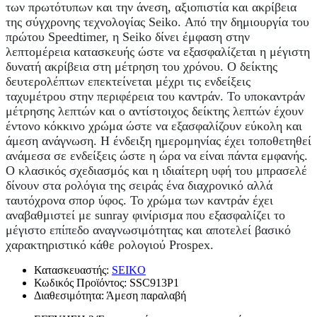
των πρωτότυπων και την άνεση, αξιοπιστία και ακρίβεια
της σύγχρονης τεχνολογίας Seiko. Από την δημιουργία του
πρώτου Speedtimer, η Seiko δίνει έμφαση στην
λεπτομέρεια κατασκευής ώστε να εξασφαλίζεται η μέγιστη
δυνατή ακρίβεια στη μέτρηση του χρόνου. Ο δείκτης
δευτερολέπτων επεκτείνεται μέχρι τις ενδείξεις
ταχυμέτρου στην περιφέρεια του καντράν. Το υποκαντράν
μέτρησης λεπτών και ο αντίστοιχος δείκτης λεπτών έχουν
έντονο κόκκινο χρώμα ώστε να εξασφαλίζουν εύκολη και
άμεση ανάγνωση. Η ένδειξη ημερομηνίας έχει τοποθετηθεί
ανάμεσα σε ενδείξεις ώστε η ώρα να είναι πάντα εμφανής.
Ο κλασικός σχεδιασμός και η ιδιαίτερη υφή του μπρασελέ
δίνουν στα ρολόγια της σειράς ένα διαχρονικό αλλά
ταυτόχρονα σπορ ύφος. Το χρώμα των καντράν έχει
αναβαθμιστεί με sunray φινίρισμα που εξασφαλίζει το
μέγιστο επίπεδο αναγνωσιμότητας και αποτελεί βασικό
χαρακτηριστικό κάθε ρολογιού Prospex.
Κατασκευαστής:
SEIKO
Κωδικός Προϊόντος:
SSC913P1
Διαθεσιμότητα:
Άμεση παραλαβή