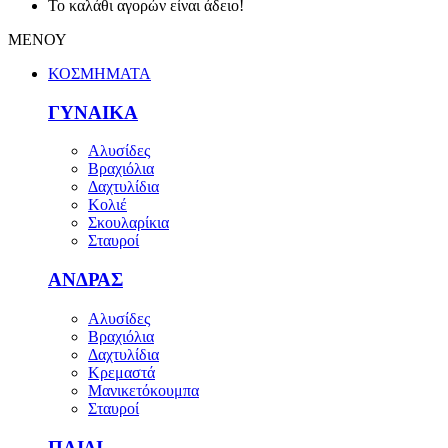
Το καλάθι αγορών είναι άδειο!
ΜΕΝΟΥ
ΚΟΣΜΗΜΑΤΑ
ΓΥΝΑΙΚΑ
Αλυσίδες
Βραχιόλια
Δαχτυλίδια
Κολιέ
Σκουλαρίκια
Σταυροί
ΑΝΔΡΑΣ
Αλυσίδες
Βραχιόλια
Δαχτυλίδια
Κρεμαστά
Μανικετόκουμπα
Σταυροί
ΠΑΙΔΙ