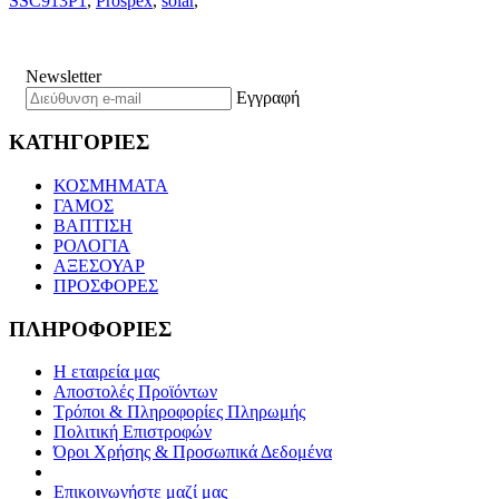
SSC913P1
,
Prospex
,
solar
,
Newsletter
Εγγραφή
ΚΑΤΗΓΟΡΙΕΣ
ΚΟΣΜΗΜΑΤΑ
ΓΑΜΟΣ
ΒΑΠΤΙΣΗ
ΡΟΛΟΓΙΑ
ΑΞΕΣΟΥΑΡ
ΠΡΟΣΦΟΡΕΣ
ΠΛΗΡΟΦΟΡΙΕΣ
Η εταιρεία μας
Αποστολές Προϊόντων
Τρόποι & Πληροφορίες Πληρωμής
Πολιτική Επιστροφών
Όροι Χρήσης & Προσωπικά Δεδομένα
Επικοινωνήστε μαζί μας