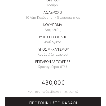
ΚΑΝΤΡΑΝ
Μαύρο
ΑΔΙΑΒΡΟΧΟ
10 Atm: Κολύμβηση - Θαλάσσια Σπορ
ΚΟΥΜΠΩΜΑ
Ασφαλείας
ΤΥΠΟΣ ΠΡΟΒΟΛΗΣ
Αναλογικός
ΤΥΠΟΣ ΜΗΧΑΝΙΣΜΟΥ
Κουάρτζ (μπαταρίας)
ΕΠΙΠΛΕΟΝ ΛΕΙΤΟΥΡΓΙΕΣ
Χρονογράφος 8T63
430,00€
*Οι Τιμές Περιλαμβάνουν Φ.Π.Α.(24%)
ΠΡΟΣΘΉΚΗ ΣΤΟ ΚΑΛΆΘΙ