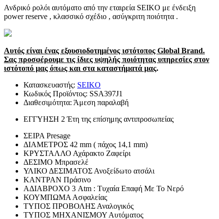
Ανδρικό ρολόι αυτόματο από την εταιρεία SEIKO με ένδειξη
power reserve , κλασσικό σχέδιο , ασύγκριτη ποιότητα .
Αυτός είναι ένας εξουσιοδοτημένος ιστότοπος Global Brand.
Σας προσφέρουμε τις ίδιες υψηλής ποιότητας υπηρεσίες στον
ιστότοπό μας όπως και στα καταστήματά μας
.
Κατασκευαστής:
SEIKO
Κωδικός Προϊόντος:
SSA397J1
Διαθεσιμότητα:
Άμεση παραλαβή
ΕΓΓΥΗΣΗ
2 Έτη της επίσημης αντιπροσωπείας
ΣΕΙΡΑ
Presage
ΔΙΑΜΕΤΡΟΣ
42 mm ( πάχος 14,1 mm)
ΚΡΥΣΤΑΛΛΟ
Αχάρακτο Ζαφείρι
ΔΕΣΙΜΟ
Μπρασελέ
ΥΛΙΚΟ ΔΕΣΙΜΑΤΟΣ
Ανοξείδωτο ατσάλι
ΚΑΝΤΡΑΝ
Πράσινο
ΑΔΙΑΒΡΟΧΟ
3 Atm : Τυχαία Επαφή Με Το Νερό
ΚΟΥΜΠΩΜΑ
Ασφαλείας
ΤΥΠΟΣ ΠΡΟΒΟΛΗΣ
Αναλογικός
ΤΥΠΟΣ ΜΗΧΑΝΙΣΜΟΥ
Αυτόματος