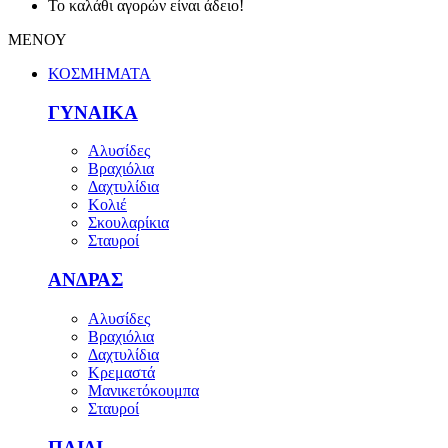
Το καλάθι αγορών είναι άδειο!
ΜΕΝΟΥ
ΚΟΣΜΗΜΑΤΑ
ΓΥΝΑΙΚΑ
Αλυσίδες
Βραχιόλια
Δαχτυλίδια
Κολιέ
Σκουλαρίκια
Σταυροί
ΑΝΔΡΑΣ
Αλυσίδες
Βραχιόλια
Δαχτυλίδια
Κρεμαστά
Μανικετόκουμπα
Σταυροί
ΠΑΙΔΙ