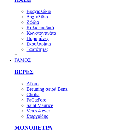
Βραχιολάκια
Δαχτυλίδια
Ζώδια
Κολιέ παιδικά
Κωνσταντινάτα
Παραμάνες
Σκουλαρίκια
Ταυτότητες
+
ΓΑΜΟΣ
ΒΕΡΕΣ
Al'oro
Breuning σειρά Benz
Chrilia
FaCad'oro
Saint Maurice
Veres 4 ever
Στεργιάδης
ΜΟΝΟΠΕΤΡΑ