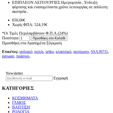
ΕΠΙΠΛΕΟΝ ΛΕΙΤΟΥΡΓΙΕΣ
Ημερομηνία , Ένδειξη
φόρτισης και εναπομείναντα χρόνο λειτουργίας σε απόλυτη
ακινησία .
650,00€
Χωρίς ΦΠΑ: 524,19€
*Οι Τιμές Περιλαμβάνουν Φ.Π.Α.(24%)
Ποσότητα
Προσθήκη στο Καλάθι
Προσθήκη στα Αγαπημένα
Σύγκριση
Ετικέτες:
ανδρικό
,
ρολόι
,
seiko
,
κλασσικό
,
αυτόματο
,
SSA397J1
,
presage
,
πράσινο
,
Newsletter
Εγγραφή
ΚΑΤΗΓΟΡΙΕΣ
ΚΟΣΜΗΜΑΤΑ
ΓΑΜΟΣ
ΒΑΠΤΙΣΗ
ΡΟΛΟΓΙΑ