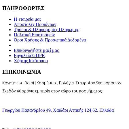
ΠΛΗΡΟΦΟΡΙΕΣ
Η εταιρεία μας
Αποστολές Προϊόντων
Τρόποι & Πληροφορίες Πληρωμής
Πολιτική Επιστροφών
Όροι Χρήσης & Προσωπικά Δεδομένα
Επικοινωνήστε μαζί μας
Εργαλεία GDPR
Χάρτης Ιστότοπου
ΕΠΙΚΟΙΝΩΝΙΑ
Kosmimata - Roloi | Κοσμήματα, Ρολόγια, Σταυροί by Sxoinopoulos
Σχεδόν 40 χρόνια εμπειρία στον χώρο του κοσμήματος.
Γεωργίου Παπανδρέου 49, Χαϊδάρι Αττικής 124 62, Ελλάδα