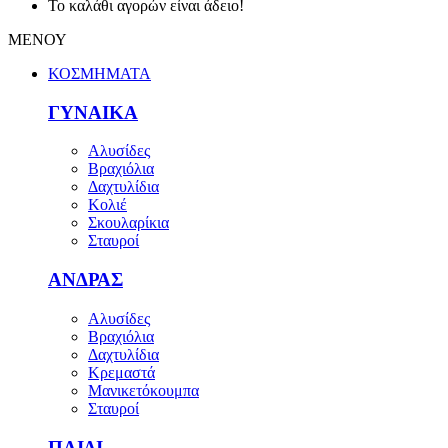
Το καλάθι αγορών είναι άδειο!
ΜΕΝΟΥ
ΚΟΣΜΗΜΑΤΑ
ΓΥΝΑΙΚΑ
Αλυσίδες
Βραχιόλια
Δαχτυλίδια
Κολιέ
Σκουλαρίκια
Σταυροί
ΑΝΔΡΑΣ
Αλυσίδες
Βραχιόλια
Δαχτυλίδια
Κρεμαστά
Μανικετόκουμπα
Σταυροί
ΠΑΙΔΙ