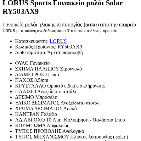
LORUS Sports Γυναικείο ρολόι Solar
RY503AX9
Γυναικείο ρολόι ηλιακής λειτουργίας (
solar
) από την εταιρεία
Lorus
με ατσάλινη ανοξείδωτη κάσα 31mm και ατσάλινο μπρασελέ.
Κατασκευαστής:
LORUS
Κωδικός Προϊόντος:
RY503AX9
Διαθεσιμότητα:
Άμεση παραλαβή
ΦΥΛΟ
Γυναικείο
ΣΧΗΜΑ ΠΛΑΙΣΙΟΥ
Στρογγυλό
ΔΙΑΜΕΤΡΟΣ
31 mm
ΠΑΧΟΣ
8,5mm
ΚΡΥΣΤΑΛΛΟ
Ορυκτό ειδικής σκλήρυνσης
ΠΛΑΙΣΙΟ
Ανοξείδωτο ατσάλι
ΔΕΣΙΜΟ
Μπρασελέ
ΥΛΙΚΟ ΔΕΣΙΜΑΤΟΣ
Ανοξείδωτο ατσάλι
ΧΡΩΜΑ ΔΕΣΙΜΑΤΟΣ
Λευκό
ΚΑΝΤΡΑΝ
Γαλάζιο
ΑΔΙΑΒΡΟΧΟ
10 Atm: Κολύμβηση - Θαλάσσια Σπορ
ΚΟΥΜΠΩΜΑ
Ασφαλείας
ΤΥΠΟΣ ΠΡΟΒΟΛΗΣ
Αναλογικά
ΤΥΠΟΣ ΜΗΧΑΝΙΣΜΟΥ
Ηλιακής λειτουργίας ( solar )