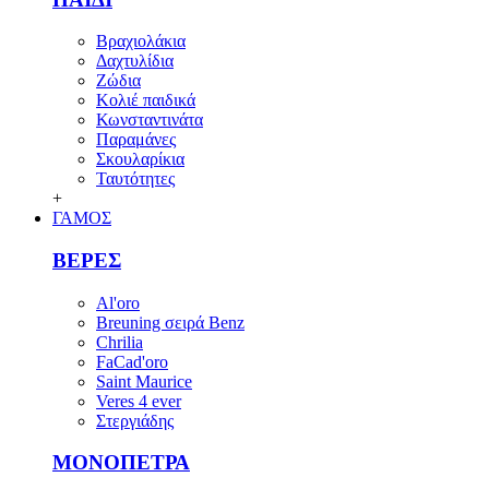
Βραχιολάκια
Δαχτυλίδια
Ζώδια
Κολιέ παιδικά
Κωνσταντινάτα
Παραμάνες
Σκουλαρίκια
Ταυτότητες
+
ΓΑΜΟΣ
ΒΕΡΕΣ
Al'oro
Breuning σειρά Benz
Chrilia
FaCad'oro
Saint Maurice
Veres 4 ever
Στεργιάδης
ΜΟΝΟΠΕΤΡΑ