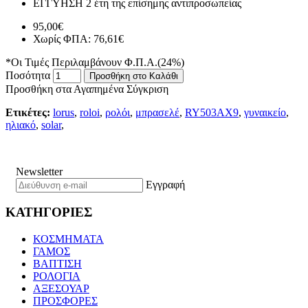
ΕΓΓΥΗΣΗ
2 έτη της επίσημης αντιπροσωπείας
95,00€
Χωρίς ΦΠΑ: 76,61€
*Οι Τιμές Περιλαμβάνουν Φ.Π.Α.(24%)
Ποσότητα
Προσθήκη στο Καλάθι
Προσθήκη στα Αγαπημένα
Σύγκριση
Ετικέτες:
lorus
,
roloi
,
ρολόι
,
μπρασελέ
,
RY503AX9
,
γυναικείο
,
ηλιακό
,
solar
,
Newsletter
Εγγραφή
ΚΑΤΗΓΟΡΙΕΣ
ΚΟΣΜΗΜΑΤΑ
ΓΑΜΟΣ
ΒΑΠΤΙΣΗ
ΡΟΛΟΓΙΑ
ΑΞΕΣΟΥΑΡ
ΠΡΟΣΦΟΡΕΣ