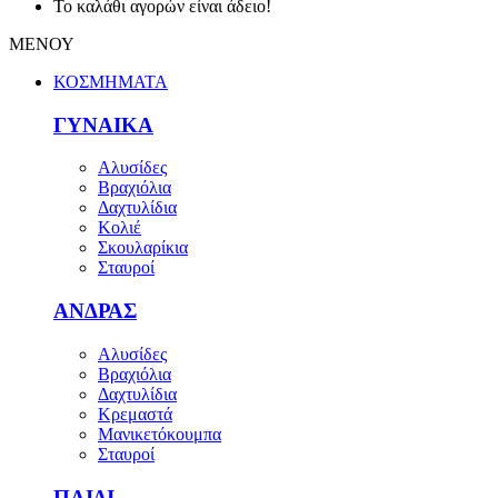
Το καλάθι αγορών είναι άδειο!
ΜΕΝΟΥ
ΚΟΣΜΗΜΑΤΑ
ΓΥΝΑΙΚΑ
Αλυσίδες
Βραχιόλια
Δαχτυλίδια
Κολιέ
Σκουλαρίκια
Σταυροί
ΑΝΔΡΑΣ
Αλυσίδες
Βραχιόλια
Δαχτυλίδια
Κρεμαστά
Μανικετόκουμπα
Σταυροί
ΠΑΙΔΙ