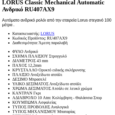
LORUS Classic Mechanical Automatic
Ανδρικό RU407AX9
Αυτόματο ανδρικό ρολόι από την εταιρεία Lorus στεγανό 100
μέτρα .
Κατασκευαστής:
LORUS
Κωδικός Προϊόντος:
RU407AX9
Διαθεσιμότητα:
Άμεση παραλαβή
ΦΥΛΟ
Ανδρικό
ΣΧΗΜΑ ΠΛΑΙΣΙΟΥ
Στρογγυλό
ΔΙΑΜΕΤΡΟΣ
43 mm
ΠΑΧΟΣ
12,2mm
ΚΡΥΣΤΑΛΛΟ
Ορυκτό ειδικής σκλήρυνσης
ΠΛΑΙΣΙΟ
Ανοξείδωτο ατσάλι
ΔΕΣΙΜΟ
Μπρασελέ
ΥΛΙΚΟ ΔΕΣΙΜΑΤΟΣ
Ανοξείδωτο ατσάλι
ΧΡΩΜΑ ΔΕΣΙΜΑΤΟΣ
Ατσάλι σε λευκό χρώμα
ΚΑΝΤΡΑΝ
Γκρι
ΑΔΙΑΒΡΟΧΟ
10 Atm: Κολύμβηση - Θαλάσσια Σπορ
ΚΟΥΜΠΩΜΑ
Ασφαλείας
ΤΥΠΟΣ ΠΡΟΒΟΛΗΣ
Αναλογικά
ΤΥΠΟΣ ΜΗΧΑΝΙΣΜΟΥ
Μπαταρίας