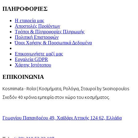
ΠΛΗΡΟΦΟΡΙΕΣ
Η εταιρεία μας
Αποστολές Προϊόντων
Τρόποι & Πληροφορίες Πληρωμής
Πολιτική Επιστροφών
Όροι Χρήσης & Προσωπικά Δεδομένα
Επικοινωνήστε μαζί μας
Εργαλεία GDPR
Χάρτης Ιστότοπου
ΕΠΙΚΟΙΝΩΝΙΑ
Kosmimata - Roloi | Κοσμήματα, Ρολόγια, Σταυροί by Sxoinopoulos
Σχεδόν 40 χρόνια εμπειρία στον χώρο του κοσμήματος.
Γεωργίου Παπανδρέου 49, Χαϊδάρι Αττικής 124 62, Ελλάδα