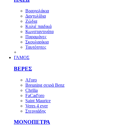
Βραχιολάκια
Δαχτυλίδια
Ζώδια
Κολιέ παιδικά
Κωνσταντινάτα
Παραμάνες
Σκουλαρίκια
Ταυτότητες
+
ΓΑΜΟΣ
ΒΕΡΕΣ
Al'oro
Breuning σειρά Benz
Chrilia
FaCad'oro
Saint Maurice
Veres 4 ever
Στεργιάδης
ΜΟΝΟΠΕΤΡΑ