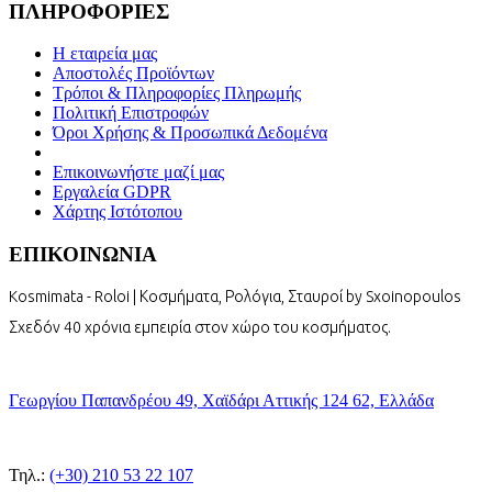
ΠΛΗΡΟΦΟΡΙΕΣ
Η εταιρεία μας
Αποστολές Προϊόντων
Τρόποι & Πληροφορίες Πληρωμής
Πολιτική Επιστροφών
Όροι Χρήσης & Προσωπικά Δεδομένα
Επικοινωνήστε μαζί μας
Εργαλεία GDPR
Χάρτης Ιστότοπου
ΕΠΙΚΟΙΝΩΝΙΑ
Kosmimata - Roloi | Κοσμήματα, Ρολόγια, Σταυροί by Sxoinopoulos
Σχεδόν 40 χρόνια εμπειρία στον χώρο του κοσμήματος.
Γεωργίου Παπανδρέου 49, Χαϊδάρι Αττικής 124 62, Ελλάδα
Τηλ.:
(+30) 210 53 22 107