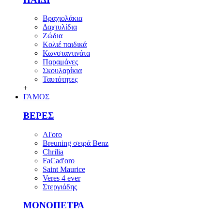
Βραχιολάκια
Δαχτυλίδια
Ζώδια
Κολιέ παιδικά
Κωνσταντινάτα
Παραμάνες
Σκουλαρίκια
Ταυτότητες
+
ΓΑΜΟΣ
ΒΕΡΕΣ
Al'oro
Breuning σειρά Benz
Chrilia
FaCad'oro
Saint Maurice
Veres 4 ever
Στεργιάδης
ΜΟΝΟΠΕΤΡΑ