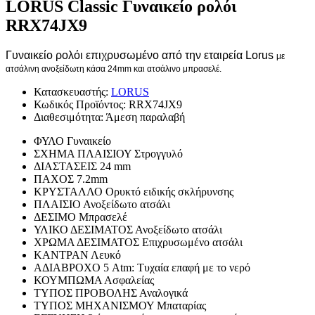
LORUS Classic Γυναικείο ρολόι
RRX74JX9
Γυναικείο ρολόι επιχρυσωμένο από την εταιρεία Lorus
με
ατσάλινη ανοξείδωτη κάσα 24mm και ατσάλινο μπρασελέ.
Κατασκευαστής:
LORUS
Κωδικός Προϊόντος:
RRX74JX9
Διαθεσιμότητα:
Άμεση παραλαβή
ΦΥΛΟ
Γυναικείο
ΣΧΗΜΑ ΠΛΑΙΣΙΟΥ
Στρογγυλό
ΔΙΑΣΤΑΣΕΙΣ
24 mm
ΠΑΧΟΣ
7.2mm
ΚΡΥΣΤΑΛΛΟ
Ορυκτό ειδικής σκλήρυνσης
ΠΛΑΙΣΙΟ
Ανοξείδωτο ατσάλι
ΔΕΣΙΜΟ
Μπρασελέ
ΥΛΙΚΟ ΔΕΣΙΜΑΤΟΣ
Ανοξείδωτο ατσάλι
ΧΡΩΜΑ ΔΕΣΙΜΑΤΟΣ
Επιχρυσωμένο ατσάλι
ΚΑΝΤΡΑΝ
Λευκό
ΑΔΙΑΒΡΟΧΟ
5 Atm: Τυχαία επαφή με το νερό
ΚΟΥΜΠΩΜΑ
Ασφαλείας
ΤΥΠΟΣ ΠΡΟΒΟΛΗΣ
Αναλογικά
ΤΥΠΟΣ ΜΗΧΑΝΙΣΜΟΥ
Μπαταρίας