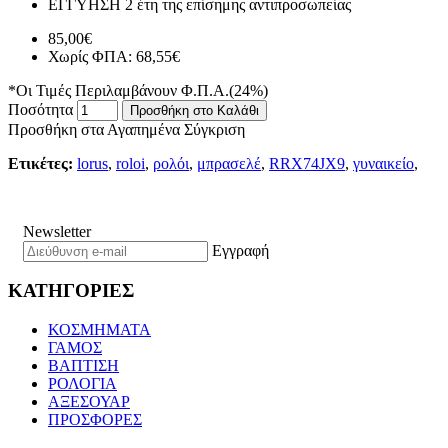
ΕΓΓΥΗΣΗ
2 έτη της επίσημης αντιπροσωπείας
85,00€
Χωρίς ΦΠΑ: 68,55€
*Οι Τιμές Περιλαμβάνουν Φ.Π.Α.(24%)
Ποσότητα
Προσθήκη στο Καλάθι
Προσθήκη στα Αγαπημένα
Σύγκριση
Ετικέτες:
lorus
,
roloi
,
ρολόι
,
μπρασελέ
,
RRX74JX9
,
γυναικείο
,
Newsletter
Εγγραφή
ΚΑΤΗΓΟΡΙΕΣ
ΚΟΣΜΗΜΑΤΑ
ΓΑΜΟΣ
ΒΑΠΤΙΣΗ
ΡΟΛΟΓΙΑ
ΑΞΕΣΟΥΑΡ
ΠΡΟΣΦΟΡΕΣ