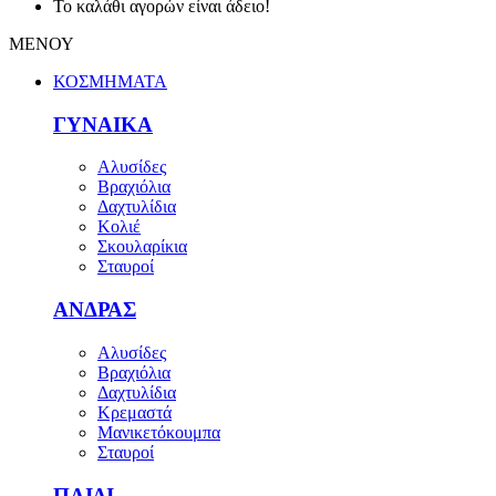
Το καλάθι αγορών είναι άδειο!
ΜΕΝΟΥ
ΚΟΣΜΗΜΑΤΑ
ΓΥΝΑΙΚΑ
Αλυσίδες
Βραχιόλια
Δαχτυλίδια
Κολιέ
Σκουλαρίκια
Σταυροί
ΑΝΔΡΑΣ
Αλυσίδες
Βραχιόλια
Δαχτυλίδια
Κρεμαστά
Μανικετόκουμπα
Σταυροί
ΠΑΙΔΙ