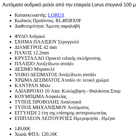
Αυτόματο ανδρικό ρολόι από την εταιρεία Lorus στεγανό 100 μ
Κατασκευαστής:
LORUS
Κωδικός Προϊόντος:
RL485BX9F
Διαθεσιμότητα:
Άμεση παραλαβή
ΦΥΛΟ
Ανδρικό
ΣΧΗΜΑ ΠΛΑΙΣΙΟΥ
Στρογγυλό
ΔΙΑΜΕΤΡΟΣ
42 mm
ΠΑΧΟΣ
12.2mm
ΚΡΥΣΤΑΛΛΟ
Ορυκτό ειδικής σκλήρυνσης
ΠΛΑΙΣΙΟ
Ανοξείδωτο ατσάλι
ΔΕΣΙΜΟ
Μπρασελέ
ΥΛΙΚΟ ΔΕΣΙΜΑΤΟΣ
Ανοξείδωτο ατσάλι
ΧΡΩΜΑ ΔΕΣΙΜΑΤΟΣ
Ατσάλι σε λευκό χρώμα
ΚΑΝΤΡΑΝ
Μπλε
ΑΔΙΑΒΡΟΧΟ
10 Atm: Κολύμβηση - Θαλάσσια Σπορ
ΚΟΥΜΠΩΜΑ
Ασφαλείας
ΤΥΠΟΣ ΠΡΟΒΟΛΗΣ
Αναλογικά
ΤΥΠΟΣ ΜΗΧΑΝΙΣΜΟΥ
Αυτόματος
ΕΓΓΥΗΣΗ
2 έτη της επίσημης αντιπροσωπείας
ΕΠΙΠΛΕΟΝ ΛΕΙΤΟΥΡΓΙΕΣ
Ημερομηνία , Ημέρα
149,00€
Χωρίς ΦΠΑ: 120,16€