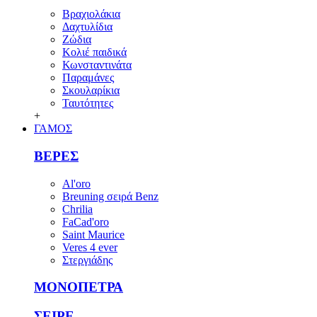
Βραχιολάκια
Δαχτυλίδια
Ζώδια
Κολιέ παιδικά
Κωνσταντινάτα
Παραμάνες
Σκουλαρίκια
Ταυτότητες
+
ΓΑΜΟΣ
ΒΕΡΕΣ
Al'oro
Breuning σειρά Benz
Chrilia
FaCad'oro
Saint Maurice
Veres 4 ever
Στεργιάδης
ΜΟΝΟΠΕΤΡΑ
ΣΕΙΡΕ