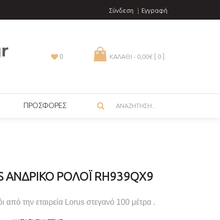
Σύνδεση
Εγγραφή
0
ΚΑΛΑΘΙ - 0,00€ [
0
]
ΠΡΟΣΦΟΡΕΣ
S ΑΝΔΡΙΚΌ ΡΟΛΌΙ RH939QX9
ι από την εταιρεία Lorus στεγανό 100 μέτρα .