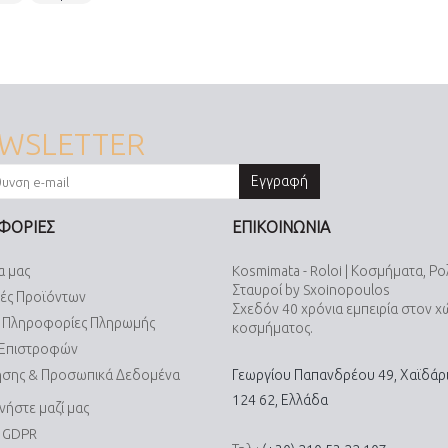
WSLETTER
Εγγραφή
ΦΟΡΙΕΣ
ΕΠΙΚΟΙΝΩΝΙΑ
α μας
Kosmimata - Roloi | Κοσμήματα, Ρο
Σταυροί by Sxoinopoulos
ές Προϊόντων
Σχεδόν 40 χρόνια εμπειρία στον 
& Πληροφορίες Πληρωμής
κοσμήματος.
 Επιστροφών
ήσης & Προσωπικά Δεδομένα
Γεωργίου Παπανδρέου 49, Χαϊδάρι
124 62, Ελλάδα
νήστε μαζί μας
α GDPR