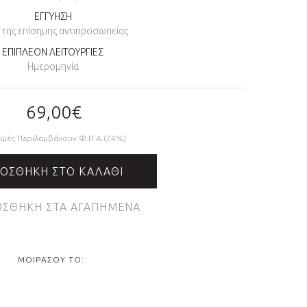
ΕΓΓΥΗΣΗ
η της επίσημης αντιπροσωπείας
ΕΠΙΠΛΕΟΝ ΛΕΙΤΟΥΡΓΙΕΣ
Ημερομηνία
69,00€
Τιμές Περιλαμβάνουν Φ.Π.Α.(24%)
ΟΣΘΉΚΗ ΣΤΟ ΚΑΛΆΘΙ
ΣΘΉΚΗ ΣΤΑ ΑΓΑΠΗΜΈΝΑ
ΜΟΙΡΆΣΟΥ ΤΟ: