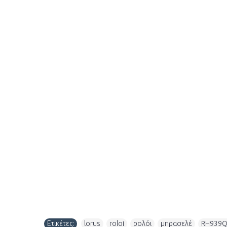
Ετικέτες:
lorus
,
roloi
,
ρολόι
,
μπρασελέ
,
RH939