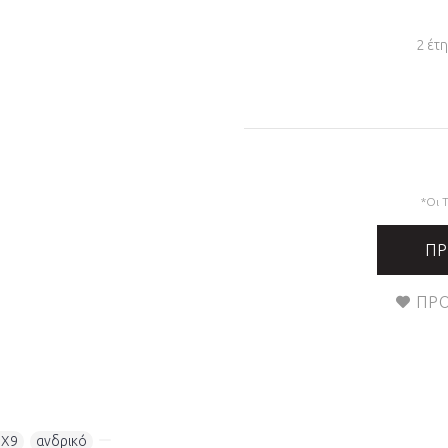
2 έτ
*Οι 
ΠΡ
ΠΡΟ
QX9
,
ανδρικό
,