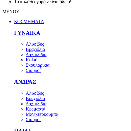
Το καλάθι αγορών είναι άδειο!
ΜΕΝΟΥ
ΚΟΣΜΗΜΑΤΑ
ΓΥΝΑΙΚΑ
Αλυσίδες
Βραχιόλια
Δαχτυλίδια
Κολιέ
Σκουλαρίκια
Σταυροί
ΑΝΔΡΑΣ
Αλυσίδες
Βραχιόλια
Δαχτυλίδια
Κρεμαστά
Μανικετόκουμπα
Σταυροί
ΠΑΙΔΙ