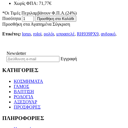
Χωρίς ΦΠΑ: 71,77€
*Οι Τιμές Περιλαμβάνουν Φ.Π.Α.(24%)
Ποσότητα
Προσθήκη στο Καλάθι
Προσθήκη στα Αγαπημένα
Σύγκριση
Ετικέτες:
lorus
,
roloi
,
ρολόι
,
μπρασελέ
,
RH939PX9
,
ανδρικό
,
Newsletter
Εγγραφή
ΚΑΤΗΓΟΡΙΕΣ
ΚΟΣΜΗΜΑΤΑ
ΓΑΜΟΣ
ΒΑΠΤΙΣΗ
ΡΟΛΟΓΙΑ
ΑΞΕΣΟΥΑΡ
ΠΡΟΣΦΟΡΕΣ
ΠΛΗΡΟΦΟΡΙΕΣ