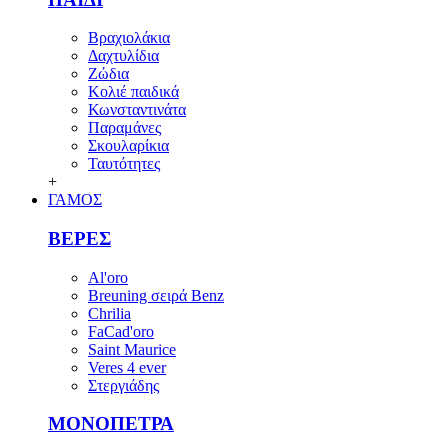
Βραχιολάκια
Δαχτυλίδια
Ζώδια
Κολιέ παιδικά
Κωνσταντινάτα
Παραμάνες
Σκουλαρίκια
Ταυτότητες
+
ΓΑΜΟΣ
ΒΕΡΕΣ
Al'oro
Breuning σειρά Benz
Chrilia
FaCad'oro
Saint Maurice
Veres 4 ever
Στεργιάδης
ΜΟΝΟΠΕΤΡΑ