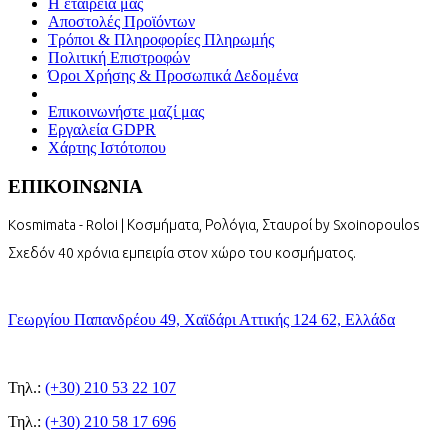
Η εταιρεία μας
Αποστολές Προϊόντων
Τρόποι & Πληροφορίες Πληρωμής
Πολιτική Επιστροφών
Όροι Χρήσης & Προσωπικά Δεδομένα
Επικοινωνήστε μαζί μας
Εργαλεία GDPR
Χάρτης Ιστότοπου
ΕΠΙΚΟΙΝΩΝΙΑ
Kosmimata - Roloi | Κοσμήματα, Ρολόγια, Σταυροί by Sxoinopoulos
Σχεδόν 40 χρόνια εμπειρία στον χώρο του κοσμήματος.
Γεωργίου Παπανδρέου 49, Χαϊδάρι Αττικής 124 62, Ελλάδα
Τηλ.:
(+30) 210 53 22 107
Τηλ.:
(+30) 210 58 17 696