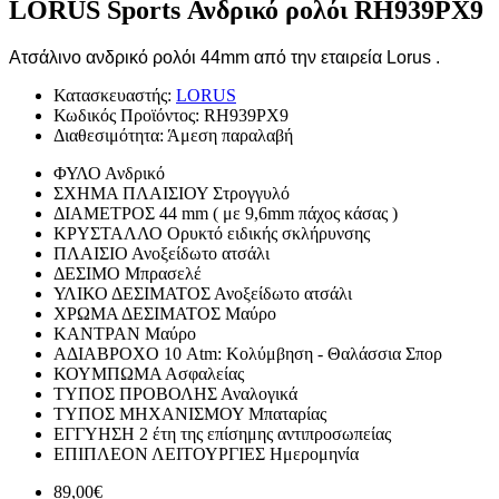
LORUS Sports Ανδρικό ρολόι RH939PX9
Ατσάλινο ανδρικό ρολόι 44mm από την εταιρεία Lorus .
Κατασκευαστής:
LORUS
Κωδικός Προϊόντος:
RH939PX9
Διαθεσιμότητα:
Άμεση παραλαβή
ΦΥΛΟ
Ανδρικό
ΣΧΗΜΑ ΠΛΑΙΣΙΟΥ
Στρογγυλό
ΔΙΑΜΕΤΡΟΣ
44 mm ( με 9,6mm πάχος κάσας )
ΚΡΥΣΤΑΛΛΟ
Ορυκτό ειδικής σκλήρυνσης
ΠΛΑΙΣΙΟ
Ανοξείδωτο ατσάλι
ΔΕΣΙΜΟ
Μπρασελέ
ΥΛΙΚΟ ΔΕΣΙΜΑΤΟΣ
Ανοξείδωτο ατσάλι
ΧΡΩΜΑ ΔΕΣΙΜΑΤΟΣ
Μαύρο
ΚΑΝΤΡΑΝ
Μαύρο
ΑΔΙΑΒΡΟΧΟ
10 Atm: Κολύμβηση - Θαλάσσια Σπορ
ΚΟΥΜΠΩΜΑ
Ασφαλείας
ΤΥΠΟΣ ΠΡΟΒΟΛΗΣ
Αναλογικά
ΤΥΠΟΣ ΜΗΧΑΝΙΣΜΟΥ
Μπαταρίας
ΕΓΓΥΗΣΗ
2 έτη της επίσημης αντιπροσωπείας
ΕΠΙΠΛΕΟΝ ΛΕΙΤΟΥΡΓΙΕΣ
Ημερομηνία
89,00€