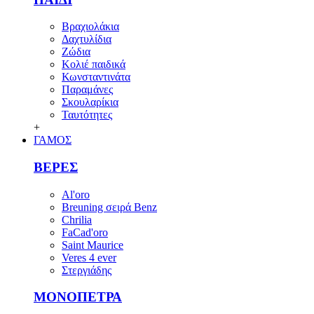
Βραχιολάκια
Δαχτυλίδια
Ζώδια
Κολιέ παιδικά
Κωνσταντινάτα
Παραμάνες
Σκουλαρίκια
Ταυτότητες
+
ΓΑΜΟΣ
ΒΕΡΕΣ
Al'oro
Breuning σειρά Benz
Chrilia
FaCad'oro
Saint Maurice
Veres 4 ever
Στεργιάδης
ΜΟΝΟΠΕΤΡΑ