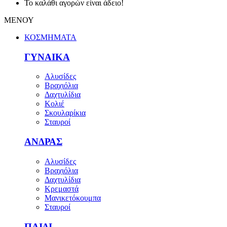
Το καλάθι αγορών είναι άδειο!
ΜΕΝΟΥ
ΚΟΣΜΗΜΑΤΑ
ΓΥΝΑΙΚΑ
Αλυσίδες
Βραχιόλια
Δαχτυλίδια
Κολιέ
Σκουλαρίκια
Σταυροί
ΑΝΔΡΑΣ
Αλυσίδες
Βραχιόλια
Δαχτυλίδια
Κρεμαστά
Μανικετόκουμπα
Σταυροί
ΠΑΙΔΙ