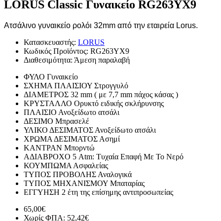
LORUS Classic Γυναικείο RG263YX9
Ατσάλινο γυναικείο ρολόι 32mm από την εταιρεία Lorus.
Κατασκευαστής:
LORUS
Κωδικός Προϊόντος:
RG263YX9
Διαθεσιμότητα:
Άμεση παραλαβή
ΦΥΛΟ
Γυναικείο
ΣΧΗΜΑ ΠΛΑΙΣΙΟΥ
Στρογγυλό
ΔΙΑΜΕΤΡΟΣ
32 mm ( με 7,7 mm πάχος κάσας )
ΚΡΥΣΤΑΛΛΟ
Ορυκτό ειδικής σκλήρυνσης
ΠΛΑΙΣΙΟ
Ανοξείδωτο ατσάλι
ΔΕΣΙΜΟ
Μπρασελέ
ΥΛΙΚΟ ΔΕΣΙΜΑΤΟΣ
Ανοξείδωτο ατσάλι
ΧΡΩΜΑ ΔΕΣΙΜΑΤΟΣ
Ασημί
ΚΑΝΤΡΑΝ
Μπορντώ
ΑΔΙΑΒΡΟΧΟ
5 Atm: Τυχαία Επαφή Με Το Νερό
ΚΟΥΜΠΩΜΑ
Ασφαλείας
ΤΥΠΟΣ ΠΡΟΒΟΛΗΣ
Αναλογικά
ΤΥΠΟΣ ΜΗΧΑΝΙΣΜΟΥ
Μπαταρίας
ΕΓΓΥΗΣΗ
2 έτη της επίσημης αντιπροσωπείας
65,00€
Χωρίς ΦΠΑ: 52,42€