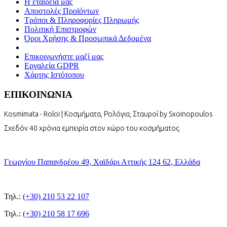
Η εταιρεία μας
Αποστολές Προϊόντων
Τρόποι & Πληροφορίες Πληρωμής
Πολιτική Επιστροφών
Όροι Χρήσης & Προσωπικά Δεδομένα
Επικοινωνήστε μαζί μας
Εργαλεία GDPR
Χάρτης Ιστότοπου
ΕΠΙΚΟΙΝΩΝΙΑ
Kosmimata - Roloi | Κοσμήματα, Ρολόγια, Σταυροί by Sxoinopoulos
Σχεδόν 40 χρόνια εμπειρία στον χώρο του κοσμήματος.
Γεωργίου Παπανδρέου 49, Χαϊδάρι Αττικής 124 62, Ελλάδα
Τηλ.:
(+30) 210 53 22 107
Τηλ.:
(+30) 210 58 17 696