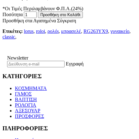
*Οι Τιμές Περιλαμβάνουν Φ.Π.Α.(24%)
Ποσότητα
Προσθήκη στο Καλάθι
Προσθήκη στα Αγαπημένα
Σύγκριση
Ετικέτες:
lorus
,
roloi
,
ρολόι
,
μπρασελέ
,
RG263YX9
,
γυναικείο
,
classic
,
Newsletter
Εγγραφή
ΚΑΤΗΓΟΡΙΕΣ
ΚΟΣΜΗΜΑΤΑ
ΓΑΜΟΣ
ΒΑΠΤΙΣΗ
ΡΟΛΟΓΙΑ
ΑΞΕΣΟΥΑΡ
ΠΡΟΣΦΟΡΕΣ
ΠΛΗΡΟΦΟΡΙΕΣ