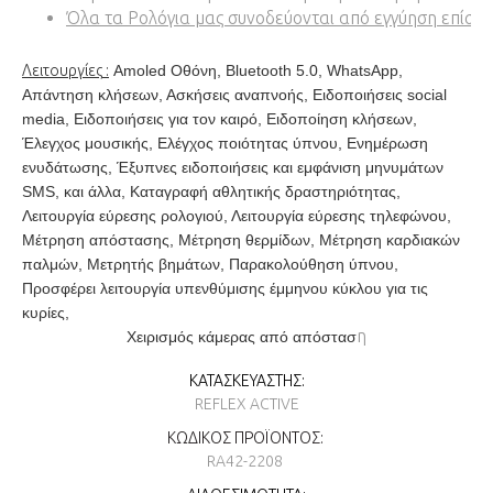
Όλα τα Ρολόγια μας συνοδεύονται από εγγύηση επίση
Λειτουργίες
:
Amoled Οθόνη, Bluetooth 5.0, WhatsApp,
Απάντηση κλήσεων, Ασκήσεις αναπνοής, Ειδοποιήσεις social
media, Ειδοποιήσεις για τον καιρό, Ειδοποίηση κλήσεων,
Έλεγχος μουσικής, Ελέγχος ποιότητας ύπνου, Ενημέρωση
ενυδάτωσης, Έξυπνες ειδοποιήσεις και εμφάνιση μηνυμάτων
SMS, και άλλα, Καταγραφή αθλητικής δραστηριότητας,
Λειτουργία εύρεσης ρολογιού, Λειτουργία εύρεσης τηλεφώνου,
Μέτρηση απόστασης, Μέτρηση θερμίδων, Μέτρηση καρδιακών
παλμών, Μετρητής βημάτων, Παρακολούθηση ύπνου,
Προσφέρει λειτουργία υπενθύμισης έμμηνου κύκλου για τις
κυρίες,
η
Χειρισμός κάμερας από απόστασ
ΚΑΤΑΣΚΕΥΑΣΤΉΣ:
REFLEX ACTIVE
ΚΩΔΙΚΌΣ ΠΡΟΪΌΝΤΟΣ:
RA42-2208