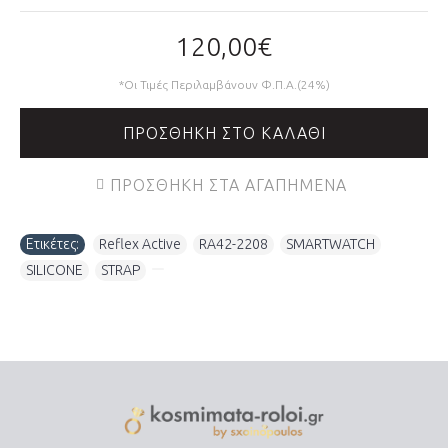
120,00€
*Οι Τιμές Περιλαμβάνουν Φ.Π.Α.(24%)
ΠΡΟΣΘΉΚΗ ΣΤΟ ΚΑΛΆΘΙ
ΠΡΟΣΘΉΚΗ ΣΤΑ ΑΓΑΠΗΜΈΝΑ
Ετικέτες:
Reflex Active
,
RA42-2208
,
SMARTWATCH
,
SILICONE
,
STRAP
,