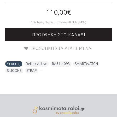
110,00€
*Οι Τιμές Περιλαμβάνουν Φ.Π.Α.(24%)
ΠΡΟΣΘΉΚΗ ΣΤΟ ΚΑΛΆΘΙ
ΠΡΟΣΘΉΚΗ ΣΤΑ ΑΓΑΠΗΜΈΝΑ
Ετικέτες:
Reflex Active
,
RA31-4093
,
SMARTWATCH
,
SILICONE
,
STRAP
,