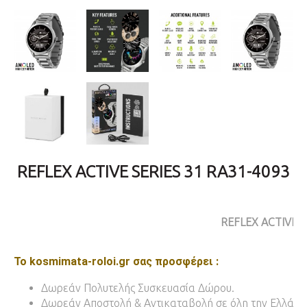
REFLEX ACTIVE SERIES 31 RA31-4093
REFLEX ACTIVE
Το kosmimata-roloi.gr σας προσφέρει :
Δωρεάν Πολυτελής Συσκευασία Δώρου.
Δωρεάν Αποστολή & Αντικαταβολή σε όλη την Ελλάδα