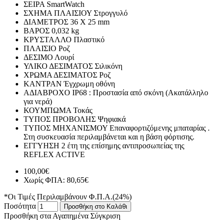
ΣΕΙΡΑ
SmartWatch
ΣΧΗΜΑ ΠΛΑΙΣΙΟΥ
Στρογγυλό
ΔΙΑΜΕΤΡΟΣ
36 Χ 25 mm
ΒΑΡΟΣ
0,032 kg
ΚΡΥΣΤΑΛΛΟ
Πλαστικό
ΠΛΑΙΣΙΟ
Ροζ
ΔΕΣΙΜΟ
Λουρί
ΥΛΙΚΟ ΔΕΣΙΜΑΤΟΣ
Σιλικόνη
ΧΡΩΜΑ ΔΕΣΙΜΑΤΟΣ
Ροζ
ΚΑΝΤΡΑΝ
Έγχρωμη οθόνη
ΑΔΙΑΒΡΟΧΟ
IP68 : Προστασία από σκόνη (Ακατάλληλο
για νερά)
ΚΟΥΜΠΩΜΑ
Τοκάς
ΤΥΠΟΣ ΠΡΟΒΟΛΗΣ
Ψηφιακά
ΤΥΠΟΣ ΜΗΧΑΝΙΣΜΟΥ
Επαναφορτιζόμενης μπαταρίας .
Στη συσκευασία περιλαμβάνεται και η βάση φόρτισης.
ΕΓΓΥΗΣΗ
2 έτη της επίσημης αντιπροσωπείας της
REFLEX ACTIVE
100,00€
Χωρίς ΦΠΑ: 80,65€
*Οι Τιμές Περιλαμβάνουν Φ.Π.Α.(24%)
Ποσότητα
Προσθήκη στο Καλάθι
Προσθήκη στα Αγαπημένα
Σύγκριση