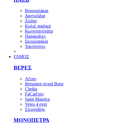
Βραχιολάκια
Δαχτυλίδια
Ζώδια
Κολιέ παιδικά
Κωνσταντινάτα
Παραμάνες
Σκουλαρίκια
Ταυτότητες
+
ΓΑΜΟΣ
ΒΕΡΕΣ
Al'oro
Breuning σειρά Benz
Chrilia
FaCad'oro
Saint Maurice
Veres 4 ever
Στεργιάδης
ΜΟΝΟΠΕΤΡΑ