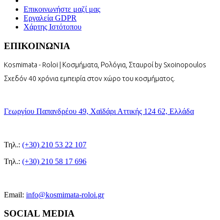
Επικοινωνήστε μαζί μας
Εργαλεία GDPR
Χάρτης Ιστότοπου
ΕΠΙΚΟΙΝΩΝΙΑ
Kosmimata - Roloi | Κοσμήματα, Ρολόγια, Σταυροί by Sxoinopoulos
Σχεδόν 40 χρόνια εμπειρία στον χώρο του κοσμήματος.
Γεωργίου Παπανδρέου 49, Χαϊδάρι Αττικής 124 62, Ελλάδα
Τηλ.:
(+30) 210 53 22 107
Τηλ.:
(+30) 210 58 17 696
Email:
info@kosmimata-roloi.gr
SOCIAL MEDIA