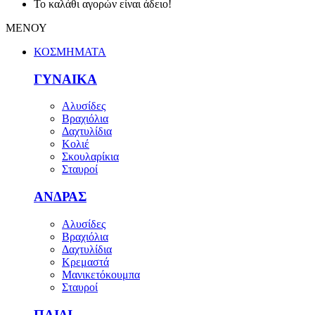
Το καλάθι αγορών είναι άδειο!
ΜΕΝΟΥ
ΚΟΣΜΗΜΑΤΑ
ΓΥΝΑΙΚΑ
Αλυσίδες
Βραχιόλια
Δαχτυλίδια
Κολιέ
Σκουλαρίκια
Σταυροί
ΑΝΔΡΑΣ
Αλυσίδες
Βραχιόλια
Δαχτυλίδια
Κρεμαστά
Μανικετόκουμπα
Σταυροί
ΠΑΙΔΙ