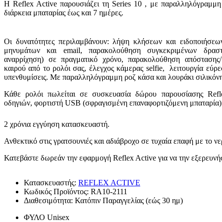
Η Reflex Active παρουσιάζει τη Series 10 , με παραλληλόγραμμ
διάρκεια μπαταρίας έως και 7 ημέρες.
Οι δυνατότητες περιλαμβάνουν: λήψη κλήσεων και ειδοποιήσεω
μηνυμάτων και email, παρακολούθηση συγκεκριμένων δραστηρ
αναρρίχηση) σε πραγματικό χρόνο, παρακολούθηση απόστασης/
καιρού από το ρολόι σας, έλεγχος κάμερας selfie, λειτουργία εύ
υπενθυμίσεις. Με παραλληλόγραμμη ροζ κάσα και λουράκι σιλικόνη
Κάθε ρολόι πωλείται σε συσκευασία δώρου παρουσίασης Reflex
οδηγιών, φορτιστή USB (σφραγισμένη επαναφορτιζόμενη μπαταρία)
2 χρόνια εγγύηση κατασκευαστή.
Ανθεκτικό στις γρατσουνιές και αδιάβροχο σε τυχαία επαφή με το νε
Κατεβάστε δωρεάν την εφαρμογή Reflex Active για να την εξερευνή
Κατασκευαστής:
REFLEX ACTIVE
Κωδικός Προϊόντος:
RA10-2111
Διαθεσιμότητα:
Κατόπιν Παραγγελίας (εώς 30 ημ)
ΦΥΛΟ
Unisex