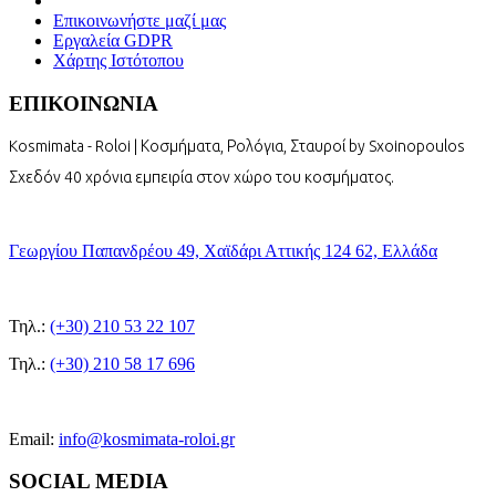
Επικοινωνήστε μαζί μας
Εργαλεία GDPR
Χάρτης Ιστότοπου
ΕΠΙΚΟΙΝΩΝΙΑ
Kosmimata - Roloi | Κοσμήματα, Ρολόγια, Σταυροί by Sxoinopoulos
Σχεδόν 40 χρόνια εμπειρία στον χώρο του κοσμήματος.
Γεωργίου Παπανδρέου 49, Χαϊδάρι Αττικής 124 62, Ελλάδα
Τηλ.:
(+30) 210 53 22 107
Τηλ.:
(+30) 210 58 17 696
Email:
info@kosmimata-roloi.gr
SOCIAL MEDIA