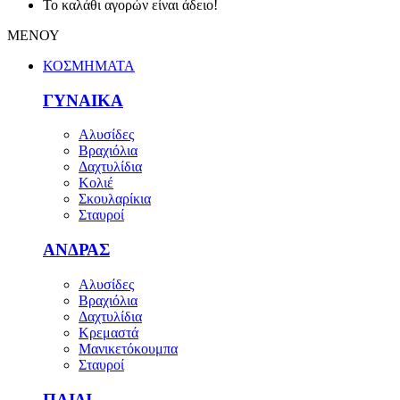
Το καλάθι αγορών είναι άδειο!
ΜΕΝΟΥ
ΚΟΣΜΗΜΑΤΑ
ΓΥΝΑΙΚΑ
Αλυσίδες
Βραχιόλια
Δαχτυλίδια
Κολιέ
Σκουλαρίκια
Σταυροί
ΑΝΔΡΑΣ
Αλυσίδες
Βραχιόλια
Δαχτυλίδια
Κρεμαστά
Μανικετόκουμπα
Σταυροί
ΠΑΙΔΙ