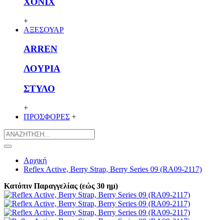
XONIX
+
ΑΞΕΣΟΥΑΡ
ARREN
ΛΟΥΡΙΑ
ΣΤΥΛΟ
+
ΠΡΟΣΦΟΡΕΣ
+
Αρχική
Reflex Active, Berry Strap, Berry Series 09 (RA09-2117)
Κατόπιν Παραγγελίας (εώς 30 ημ)