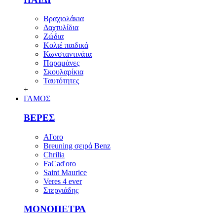
Βραχιολάκια
Δαχτυλίδια
Ζώδια
Κολιέ παιδικά
Κωνσταντινάτα
Παραμάνες
Σκουλαρίκια
Ταυτότητες
+
ΓΑΜΟΣ
ΒΕΡΕΣ
Al'oro
Breuning σειρά Benz
Chrilia
FaCad'oro
Saint Maurice
Veres 4 ever
Στεργιάδης
ΜΟΝΟΠΕΤΡΑ