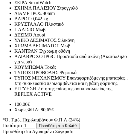
ΣΕΙΡΑ
SmartWatch
ΣΧΗΜΑ ΠΛΑΙΣΙΟΥ
Στρογγυλό
ΔΙΑΜΕΤΡΟΣ
40mm
ΒΑΡΟΣ
0,042 kg
ΚΡΥΣΤΑΛΛΟ
Πλαστικό
ΠΛΑΙΣΙΟ
Μωβ
ΔΕΣΙΜΟ
Λουρί
ΥΛΙΚΟ ΔΕΣΙΜΑΤΟΣ
Σιλικόνη
ΧΡΩΜΑ ΔΕΣΙΜΑΤΟΣ
Μωβ
ΚΑΝΤΡΑΝ
Έγχρωμη οθόνη
ΑΔΙΑΒΡΟΧΟ
IP68 : Προστασία από σκόνη (Ακατάλληλο
για νερά)
ΚΟΥΜΠΩΜΑ
Τοκάς
ΤΥΠΟΣ ΠΡΟΒΟΛΗΣ
Ψηφιακά
ΤΥΠΟΣ ΜΗΧΑΝΙΣΜΟΥ
Επαναφορτιζόμενης μπαταρίας .
Στη συσκευασία περιλαμβάνεται και η βάση φόρτισης.
ΕΓΓΥΗΣΗ
2 έτη της επίσημης αντιπροσωπείας της
REFLEX ACTIVE
100,00€
Χωρίς ΦΠΑ: 80,65€
*Οι Τιμές Περιλαμβάνουν Φ.Π.Α.(24%)
Ποσότητα
Προσθήκη στο Καλάθι
Προσθήκη στα Αγαπημένα
Σύγκριση