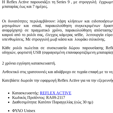
Η Reflex Active παρουσιάζει τη Series 9 , με στρογγυλή έγχρωμ
μπαταρίας έως και 7 ημέρες.
Οι δυνατότητες περιλαμβάνουν: λήψη κλήσεων και ειδοποιήσεω
μηνυμάτων και email, παρακολούθηση συγκεκριμένων δραστηρ
αναρρίχηση) σε πραγματικό χρόνο, παρακολούθηση απόστασης/
καιρού από το ρολόι σας, έλεγχος κάμερας selfie, λειτουργία εύ
υπενθυμίσεις. Με στρογγυλή μωβ κάσα και λουράκι σιλικόνης.
Κάθε ρολόι πωλείται σε συσκευασία δώρου παρουσίασης Reflex
οδηγιών, φορτιστή USB (σφραγισμένη επαναφορτιζόμενη μπαταρία)
2 χρόνια εγγύηση κατασκευαστή.
Ανθεκτικό στις γρατσουνιές και αδιάβροχο σε τυχαία επαφή με το νε
Κατεβάστε δωρεάν την εφαρμογή Reflex Active για να την εξερευνή
Κατασκευαστής:
REFLEX ACTIVE
Κωδικός Προϊόντος:
RA09-2117
Διαθεσιμότητα:
Κατόπιν Παραγγελίας (εώς 30 ημ)
ΦΥΛΟ
Unisex