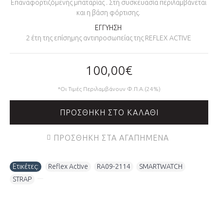
Επαναφορτιζόμενης μπαταρίας . Στη συσκευασία περιλαμβάνεται
και η βάση φόρτισης.
ΕΓΓΥΗΣΗ
2 έτη της επίσημης αντιπροσωπείας της REFLEX ACTIVE
100,00€
*Οι Τιμές Περιλαμβάνουν Φ.Π.Α.(24%)
ΠΡΟΣΘΉΚΗ ΣΤΟ ΚΑΛΆΘΙ
ΠΡΟΣΘΉΚΗ ΣΤΑ ΑΓΑΠΗΜΈΝΑ
Ετικέτες:
Reflex Active
,
RA09-2114
,
SMARTWATCH
,
STRAP
,