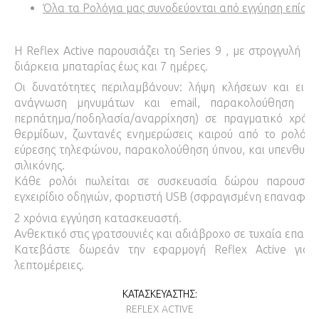
Όλα τα Ρολόγια μας συνοδεύονται από εγγύηση επίση
Η Reflex Active παρουσιάζει τη Series 9 , με στρογγυλή
διάρκεια μπαταρίας έως και 7 ημέρες.
Οι δυνατότητες περιλαμβάνουν: λήψη κλήσεων και ειδο
ανάγνωση μηνυμάτων και email, παρακολούθηση συγκ
περπάτημα/ποδηλασία/αναρρίχηση) σε πραγματικό χρόν
θερμίδων, ζωντανές ενημερώσεις καιρού από το ρολόι σα
εύρεσης τηλεφώνου, παρακολούθηση ύπνου, και υπενθυμίσ
σιλικόνης.
Κάθε ρολόι πωλείται σε συσκευασία δώρου παρουσίαση
εγχειρίδιο οδηγιών, φορτιστή USB (σφραγισμένη επαναφορ
2 χρόνια εγγύηση κατασκευαστή.
Ανθεκτικό στις γρατσουνιές και αδιάβροχο σε τυχαία επαφή
Κατεβάστε δωρεάν την εφαρμογή Reflex Active για 
λεπτομέρειες.
ΚΑΤΑΣΚΕΥΑΣΤΉΣ:
REFLEX ACTIVE