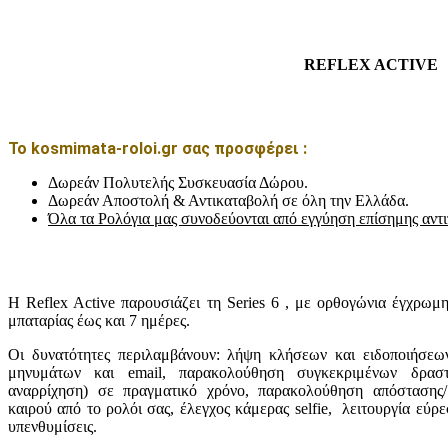
REFLEX ACTIVE
Το kosmimata-roloi.gr σας προσφέρει :
Δωρεάν Πολυτελής Συσκευασία Δώρου.
Δωρεάν Αποστολή & Αντικαταβολή σε όλη την Ελλάδα.
Όλα τα Ρολόγια μας συνοδεύονται από εγγύηση επίσημης αντ
Η Reflex Active παρουσιάζει τη Series 6 , με ορθογώνια έγχρωμ
μπαταρίας έως και 7 ημέρες.
Οι δυνατότητες περιλαμβάνουν: λήψη κλήσεων και ειδοποιήσεω
μηνυμάτων και email, παρακολούθηση συγκεκριμένων δραστηρ
αναρρίχηση) σε πραγματικό χρόνο, παρακολούθηση απόστασης/
καιρού από το ρολόι σας, έλεγχος κάμερας selfie, λειτουργία εύ
υπενθυμίσεις.