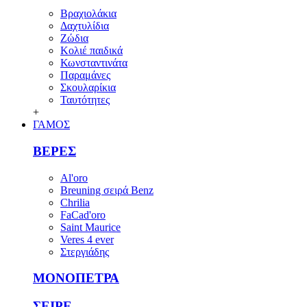
Βραχιολάκια
Δαχτυλίδια
Ζώδια
Κολιέ παιδικά
Κωνσταντινάτα
Παραμάνες
Σκουλαρίκια
Ταυτότητες
+
ΓΑΜΟΣ
ΒΕΡΕΣ
Al'oro
Breuning σειρά Benz
Chrilia
FaCad'oro
Saint Maurice
Veres 4 ever
Στεργιάδης
ΜΟΝΟΠΕΤΡΑ
ΣΕΙΡΕ