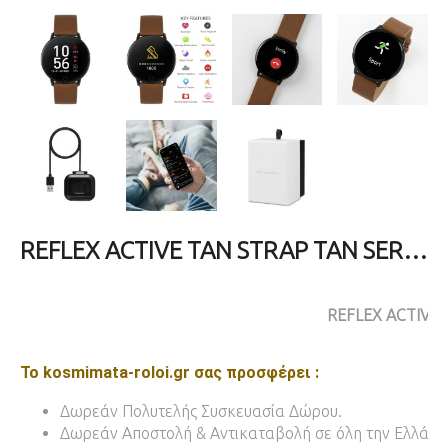
REFLEX ACTIVE TAN STRAP TAN SERIES 05 (RA05-2032)
REFLEX ACTIVE
Το kosmimata-roloi.gr σας προσφέρει :
Δωρεάν Πολυτελής Συσκευασία Δώρου.
Δωρεάν Αποστολή & Αντικαταβολή σε όλη την Ελλάδα