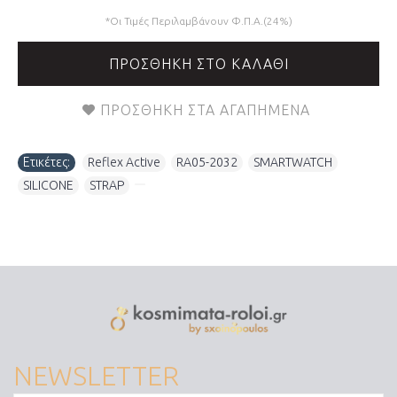
*Οι Τιμές Περιλαμβάνουν Φ.Π.Α.(24%)
ΠΡΟΣΘΉΚΗ ΣΤΟ ΚΑΛΆΘΙ
ΠΡΟΣΘΉΚΗ ΣΤΑ ΑΓΑΠΗΜΈΝΑ
Ετικέτες:
Reflex Active
,
RA05-2032
,
SMARTWATCH
,
SILICONE
,
STRAP
,
NEWSLETTER