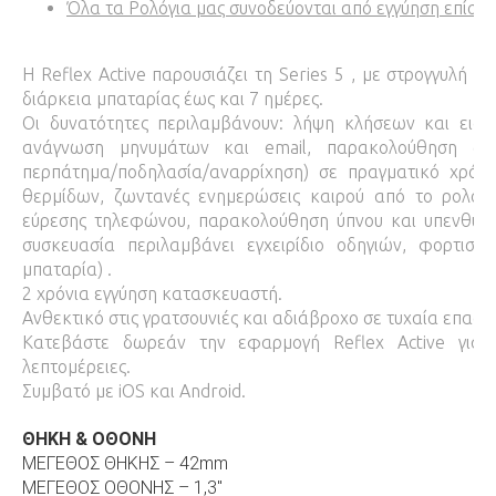
Όλα τα Ρολόγια μας συνοδεύονται από εγγύηση επίση
Η Reflex Active παρουσιάζει τη Series 5 , με στρογγυλή
διάρκεια μπαταρίας έως και 7 ημέρες.
Οι δυνατότητες περιλαμβάνουν: λήψη κλήσεων και ειδο
ανάγνωση μηνυμάτων και email, παρακολούθηση συγκ
περπάτημα/ποδηλασία/αναρρίχηση) σε πραγματικό χρόν
θερμίδων, ζωντανές ενημερώσεις καιρού από το ρολόι σα
εύρεσης τηλεφώνου, παρακολούθηση ύπνου και υπενθυμί
συσκευασία περιλαμβάνει εγχειρίδιο οδηγιών, φορτισ
μπαταρία) .
2 χρόνια εγγύηση κατασκευαστή.
Ανθεκτικό στις γρατσουνιές και αδιάβροχο σε τυχαία επαφή
Κατεβάστε δωρεάν την εφαρμογή Reflex Active για 
λεπτομέρειες.
Συμβατό με iOS και Android.
ΘΗΚΗ & ΟΘΟΝΗ
ΜΕΓΕΘΟΣ ΘΗΚΗΣ – 42mm
ΜΕΓΕΘΟΣ ΟΘΟΝΗΣ – 1,3″