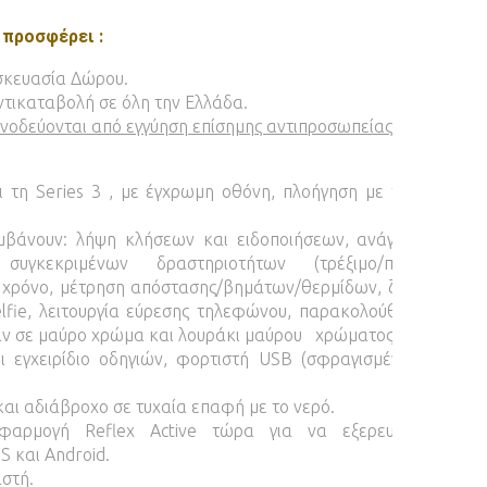
 προσφέρει :
σκευασία Δώρου.
τικαταβολή σε όλη την Ελλάδα.
νοδεύονται από εγγύηση επίσημης αντιπροσωπείας.
ει τη Series 3 , με έγχρωμη οθόνη, πλοήγηση με την αφή κα
.
αμβάνουν: λήψη κλήσεων και ειδοποιήσεων, ανάγνωση μηνυ
υγκεκριμένων δραστηριοτήτων (τρέξιμο/περπάτημα/π
 χρόνο, μέτρηση απόστασης/βημάτων/θερμίδων, ζωντανές ε
elfie, λειτουργία εύρεσης τηλεφώνου, παρακολούθηση ύπνου,
ράν σε μαύρο χρώμα και λουράκι μαύρου χρώματος.
ι εγχειρίδιο οδηγιών, φορτιστή USB (σφραγισμένη επαναφο
και αδιάβροχο σε τυχαία επαφή με το νερό.
αρμογή Reflex Active τώρα για να εξερευνήσετε περ
S και Android.
στή.