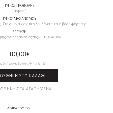
ΤΥΠΟΣ ΠΡΟΒΟΛΗΣ
Ψηφιακά
ΤΥΠΟΣ ΜΗΧΑΝΙΣΜΟΥ
. Στη συσκευασία περιλαμβάνεται και η βάση φόρτισης.
ΕΓΓΥΗΣΗ
σημης αντιπροσωπείας της REFLEX ACTIVE
80,00€
Τιμές Περιλαμβάνουν Φ.Π.Α.(24%)
ΟΣΘΉΚΗ ΣΤΟ ΚΑΛΆΘΙ
ΣΘΉΚΗ ΣΤΑ ΑΓΑΠΗΜΈΝΑ
ΜΟΙΡΆΣΟΥ ΤΟ: