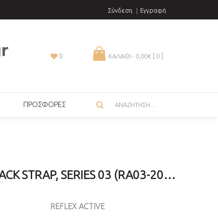
Σύνδεση
Εγγραφή
0
ΚΑΛΑΘΙ - 0,00€ [
0
]
ΠΡΟΣΦΟΡΕΣ
REFLEX ACTIVE, BLACK STRAP, SERIES 03 (RA03-2018)
REFLEX ACTIVE