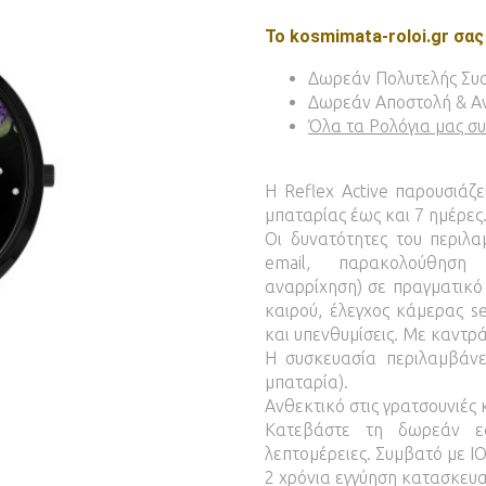
Το kosmimata-roloi.gr σας
Δωρεάν Πολυτελής Συ
Δωρεάν Αποστολή & Αν
Όλα τα Ρολόγια μας συ
Η Reflex Active παρουσιάζ
μπαταρίας έως και 7 ημέρες
Οι δυνατότητες του περιλ
email, παρακολούθηση σ
αναρρίχηση) σε πραγματικό
καιρού, έλεγχος κάμερας s
και υπενθυμίσεις. Με καντ
Η συσκευασία περιλαμβάνε
μπαταρία)
.
Ανθεκτικό στις γρατσουνιές 
Κατεβάστε τη δωρεάν εφ
λεπτομέρειες. Συμβατό με IO
2 χρόνια εγγύηση κατασκευα