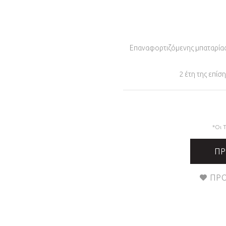
Επαναφορτιζόμενης μπαταρίας 
2 έτη της επί
*Οι 
ΠΡ
ΠΡΟ