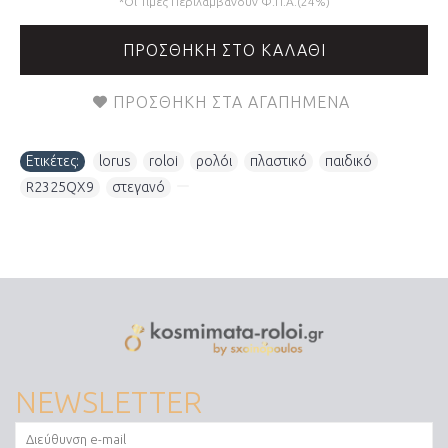
*Οι Τιμές Περιλαμβάνουν Φ.Π.Α.(24%)
ΠΡΟΣΘΉΚΗ ΣΤΟ ΚΑΛΆΘΙ
ΠΡΟΣΘΉΚΗ ΣΤΑ ΑΓΑΠΗΜΈΝΑ
Ετικέτες:
lorus
,
roloi
,
ρολόι
,
πλαστικό
,
παιδικό
,
R2325QX9
,
στεγανό
,
NEWSLETTER