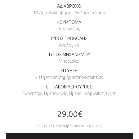
ΑΔΙΑΒΡΟΧΟ
10 Atm: Κολύμβηση - Θαλάσσια Σπορ
ΚΟΥΜΠΩΜΑ
Ασφαλείας
ΤΥΠΟΣ ΠΡΟΒΟΛΗΣ
Αναλογικά
ΤΥΠΟΣ ΜΗΧΑΝΙΣΜΟΥ
Μπαταρίας
ΕΓΓΥΗΣΗ
2 έτη της επίσημης αντιπροσωπείας
ΕΠΙΠΛΕΟΝ ΛΕΙΤΟΥΡΓΙΕΣ
Ξυπνητήρι, Ημερομηνία, Ημέρα, Stopwatch, Light
29,00€
*Οι Τιμές Περιλαμβάνουν Φ.Π.Α.(24%)