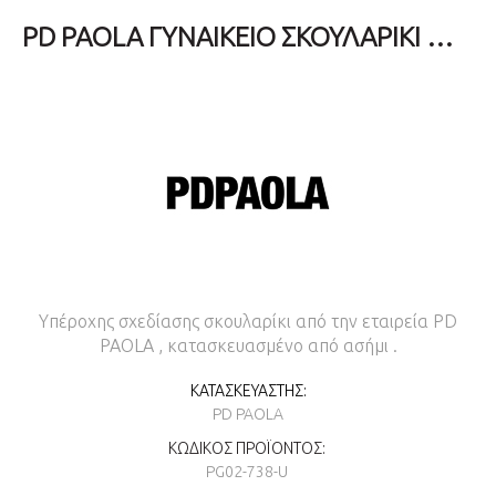
PD PAOLA ΓΥΝΑΙΚΕΊΟ ΣΚΟΥΛΑΡΊΚΙ ΜΟΝΌ ESSENTIALS TEA ΑΠΌ ΑΣΉΜΙ 925 PG02-738-U
Υπέροχης σχεδίασης σκουλαρίκι από την εταιρεία PD
PAOLA , κατασκευασμένο από ασήμι .
ΚΑΤΑΣΚΕΥΑΣΤΉΣ:
PD PAOLA
ΚΩΔΙΚΌΣ ΠΡΟΪΌΝΤΟΣ:
PG02-738-U