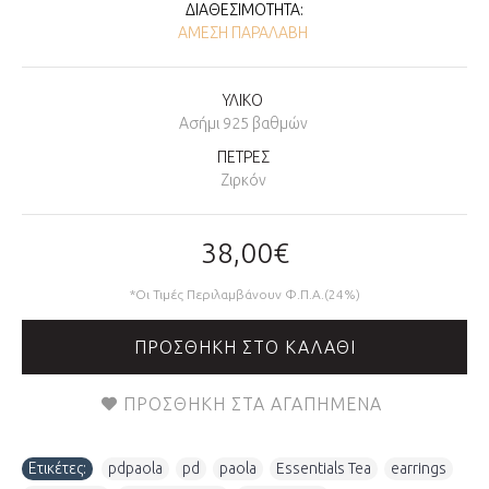
ΔΙΑΘΕΣΙΜΌΤΗΤΑ:
ΆΜΕΣΗ ΠΑΡΑΛΑΒΉ
ΥΛΙΚΟ
Ασήμι 925 βαθμών
ΠΕΤΡΕΣ
Ζιρκόν
38,00€
*Οι Τιμές Περιλαμβάνουν Φ.Π.Α.(24%)
ΠΡΟΣΘΉΚΗ ΣΤΟ ΚΑΛΆΘΙ
ΠΡΟΣΘΉΚΗ ΣΤΑ ΑΓΑΠΗΜΈΝΑ
Ετικέτες:
pdpaola
,
pd
,
paola
,
Essentials Tea
,
earrings
,