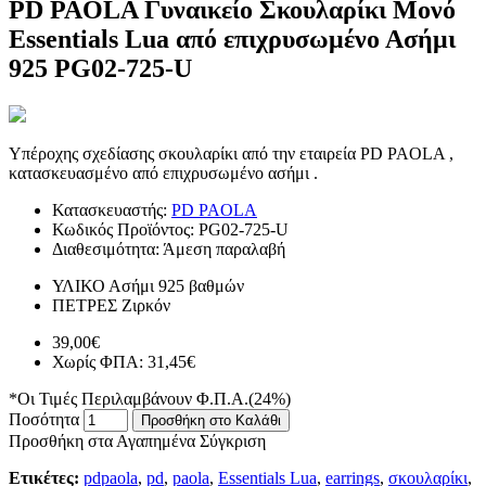
PD PAOLA Γυναικείο Σκουλαρίκι Μονό
Essentials Lua από επιχρυσωμένο Ασήμι
925 PG02-725-U
Υπέροχης σχεδίασης σκουλαρίκι από την εταιρεία PD PAOLA ,
κατασκευασμένο από επιχρυσωμένο ασήμι .
Κατασκευαστής:
PD PAOLA
Κωδικός Προϊόντος:
PG02-725-U
Διαθεσιμότητα:
Άμεση παραλαβή
ΥΛΙΚΟ
Ασήμι 925 βαθμών
ΠΕΤΡΕΣ
Ζιρκόν
39,00€
Χωρίς ΦΠΑ: 31,45€
*Οι Τιμές Περιλαμβάνουν Φ.Π.Α.(24%)
Ποσότητα
Προσθήκη στο Καλάθι
Προσθήκη στα Αγαπημένα
Σύγκριση
Ετικέτες:
pdpaola
,
pd
,
paola
,
Essentials Lua
,
earrings
,
σκουλαρίκι
,