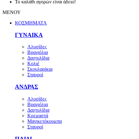
Το καλάθι αγορών είναι άδειο!
ΜΕΝΟΥ
ΚΟΣΜΗΜΑΤΑ
ΓΥΝΑΙΚΑ
Αλυσίδες
Βραχιόλια
Δαχτυλίδια
Κολιέ
Σκουλαρίκια
Σταυροί
ΑΝΔΡΑΣ
Αλυσίδες
Βραχιόλια
Δαχτυλίδια
Κρεμαστά
Μανικετόκουμπα
Σταυροί
ΠΑΙΔΙ