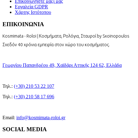
Επικοινωνήστε μαζί μας
Εργαλεία GDPR
Χάρτης Ιστότοπου
ΕΠΙΚΟΙΝΩΝΙΑ
Kosmimata - Roloi | Κοσμήματα, Ρολόγια, Σταυροί by Sxoinopoulos
Σχεδόν 40 χρόνια εμπειρία στον χώρο του κοσμήματος.
Γεωργίου Παπανδρέου 49, Χαϊδάρι Αττικής 124 62, Ελλάδα
Τηλ.:
(+30) 210 53 22 107
Τηλ.:
(+30) 210 58 17 696
Email:
info@kosmimata-roloi.gr
SOCIAL MEDIA