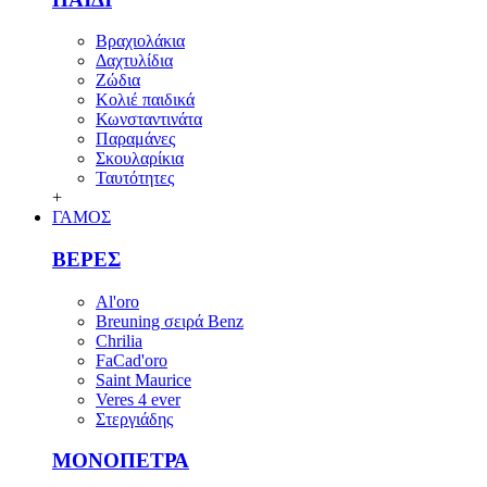
Βραχιολάκια
Δαχτυλίδια
Ζώδια
Κολιέ παιδικά
Κωνσταντινάτα
Παραμάνες
Σκουλαρίκια
Ταυτότητες
+
ΓΑΜΟΣ
ΒΕΡΕΣ
Al'oro
Breuning σειρά Benz
Chrilia
FaCad'oro
Saint Maurice
Veres 4 ever
Στεργιάδης
ΜΟΝΟΠΕΤΡΑ