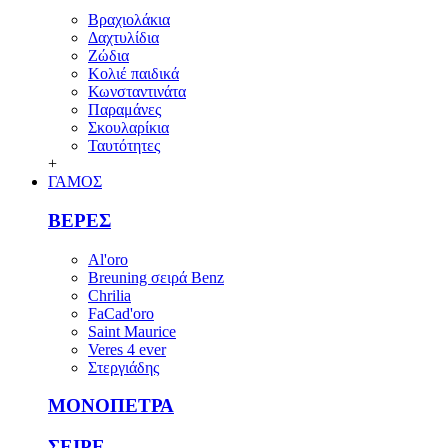
Βραχιολάκια
Δαχτυλίδια
Ζώδια
Κολιέ παιδικά
Κωνσταντινάτα
Παραμάνες
Σκουλαρίκια
Ταυτότητες
+
ΓΑΜΟΣ
ΒΕΡΕΣ
Al'oro
Breuning σειρά Benz
Chrilia
FaCad'oro
Saint Maurice
Veres 4 ever
Στεργιάδης
ΜΟΝΟΠΕΤΡΑ
ΣΕΙΡΕ