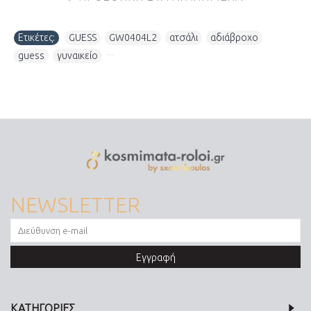
Ετικέτες:
GUESS
,
GW0404L2
,
ατσάλι
,
αδιάβροχο
,
guess
,
γυναικείο
,
NEWSLETTER
Εγγραφή
ΚΑΤΗΓΟΡΙΕΣ