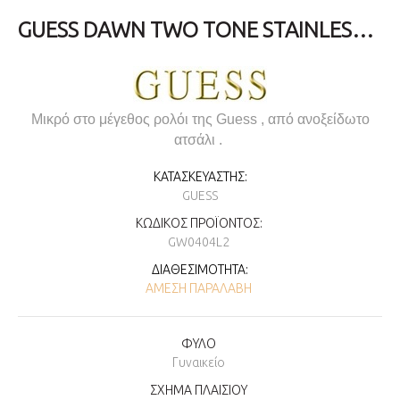
GUESS DAWN TWO TONE STAINLESS STEEL BRACELET GW0404L2
Μικρό στο μέγεθος ρολόι της Guess , από ανοξείδωτο
ατσάλι .
ΚΑΤΑΣΚΕΥΑΣΤΉΣ:
GUESS
ΚΩΔΙΚΌΣ ΠΡΟΪΌΝΤΟΣ:
GW0404L2
ΔΙΑΘΕΣΙΜΌΤΗΤΑ:
ΆΜΕΣΗ ΠΑΡΑΛΑΒΉ
ΦΥΛΟ
Γυναικείο
ΣΧΗΜΑ ΠΛΑΙΣΙΟΥ