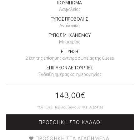
ΚΟΥΜΠΩΜΑ
Ασφαλείας
ΤΥΠΟΣ ΠΡΟΒΟΛΗΣ
Αναλογικά
ΤΥΠΟΣ ΜΗΧΑΝΙΣΜΟΥ
Μπαταρίας
ΕΓΓΥΗΣΗ
2 έτη της επίσημης αντιπροσωπείας της Guess
ΕΠΙΠΛΕΟΝ ΛΕΙΤΟΥΡΓΙΕΣ
Ένδειξη ημέρας και ημερομηνίας
143,00€
*Οι Τιμές Περιλαμβάνουν Φ.Π.Α.(24%)
ΠΡΟΣΘΉΚΗ ΣΤΟ ΚΑΛΆΘΙ
ΠΡΟΣΘΉΚΗ ΣΤΑ ΑΓΑΠΗΜΈΝΑ