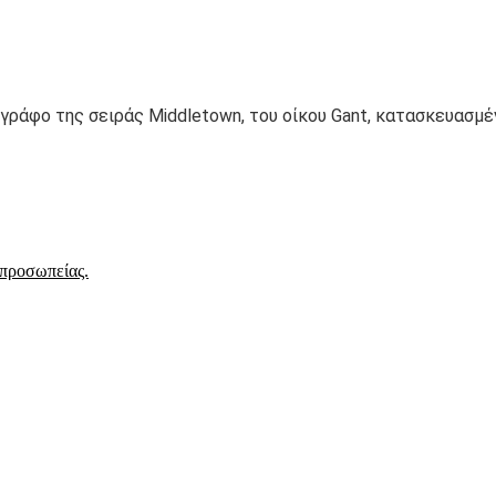
ογράφο της σειράς Middletown, του οίκου Gant, κατασκευασμ
ιπροσωπείας.