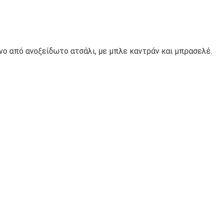
ένο από ανοξείδωτο ατσάλι, με μπλε καντράν και μπρασελέ.