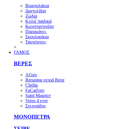
Βραχιολάκια
Δαχτυλίδια
Ζώδια
Κολιέ παιδικά
Κωνσταντινάτα
Παραμάνες
Σκουλαρίκια
Ταυτότητες
+
ΓΑΜΟΣ
ΒΕΡΕΣ
Al'oro
Breuning σειρά Benz
Chrilia
FaCad'oro
Saint Maurice
Veres 4 ever
Στεργιάδης
ΜΟΝΟΠΕΤΡΑ
ΣΕΙΡΕ