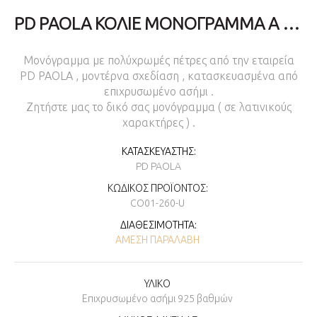
PD PAOLA ΚΟΛΙΈ ΜΟΝΌΓΡΑΜΜΑ A GOLD ΑΠΌ ΕΠΙΧΡΥΣΩΜΈΝΟ ΑΣΉΜΙ ΜΕ ΑΛΥΣΊΔΑ
Μονόγραμμα με πολύχρωμές πέτρες από την εταιρεία
PD PAOLA , μοντέρνα σχεδίαση , κατασκευασμένα από
επιχρυσωμένο ασήμι .
Ζητήστε μας το δικό σας μονόγραμμα ( σε λατινικούς
χαρακτήρες ) .
ΚΑΤΑΣΚΕΥΑΣΤΉΣ:
PD PAOLA
ΚΩΔΙΚΌΣ ΠΡΟΪΌΝΤΟΣ:
CO01-260-U
ΔΙΑΘΕΣΙΜΌΤΗΤΑ:
ΆΜΕΣΗ ΠΑΡΑΛΑΒΉ
ΥΛΙΚΟ
Επιχρυσωμένο ασήμι 925 βαθμών