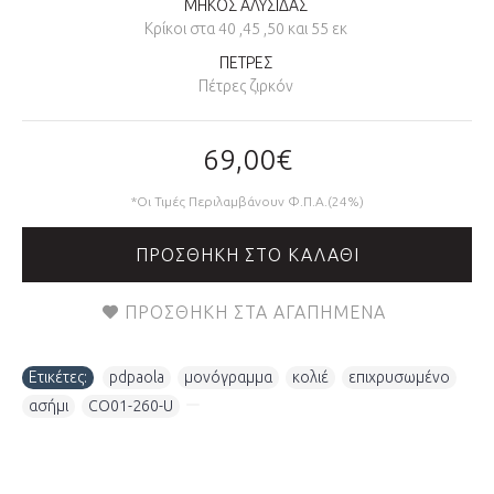
ΜΗΚΟΣ ΑΛΥΣΙΔΑΣ
Κρίκοι στα 40 ,45 ,50 και 55 εκ
ΠΕΤΡΕΣ
Πέτρες ζιρκόν
69,00€
*Οι Τιμές Περιλαμβάνουν Φ.Π.Α.(24%)
ΠΡΟΣΘΉΚΗ ΣΤΟ ΚΑΛΆΘΙ
ΠΡΟΣΘΉΚΗ ΣΤΑ ΑΓΑΠΗΜΈΝΑ
Ετικέτες:
pdpaola
,
μονόγραμμα
,
κολιέ
,
επιχρυσωμένο
,
ασήμι
,
CO01-260-U
,