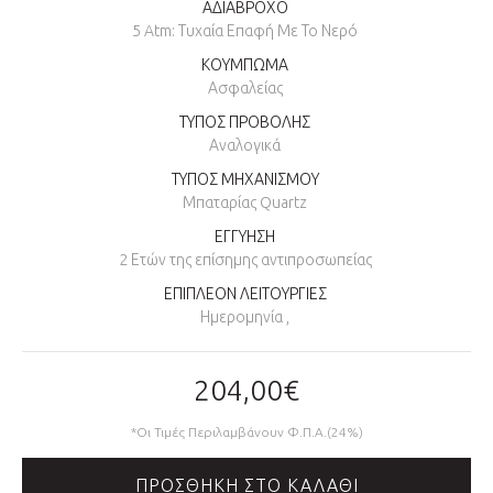
ΑΔΙΑΒΡΟΧΟ
5 Atm: Τυχαία Επαφή Με Το Νερό
ΚΟΥΜΠΩΜΑ
Ασφαλείας
ΤΥΠΟΣ ΠΡΟΒΟΛΗΣ
Αναλογικά
ΤΥΠΟΣ ΜΗΧΑΝΙΣΜΟΥ
Μπαταρίας Quartz
ΕΓΓΥΗΣΗ
2 Ετών της επίσημης αντιπροσωπείας
ΕΠΙΠΛΕΟΝ ΛΕΙΤΟΥΡΓΙΕΣ
Ημερομηνία ,
204,00€
*Οι Τιμές Περιλαμβάνουν Φ.Π.Α.(24%)
ΠΡΟΣΘΉΚΗ ΣΤΟ ΚΑΛΆΘΙ