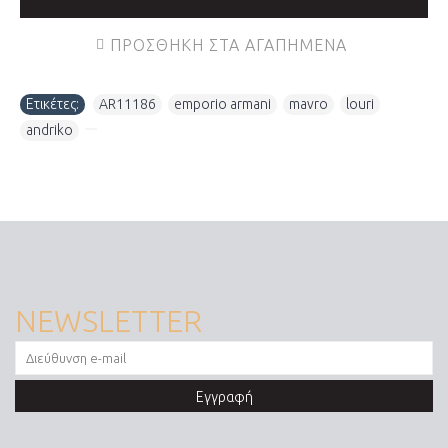
ΠΡΟΣΘΉΚΗ ΣΤΑ ΑΓΑΠΗΜΈΝΑ
Ετικέτες:
AR11186
,
emporio armani
,
mavro
,
louri
,
andriko
,
NEWSLETTER
Εγγραφή