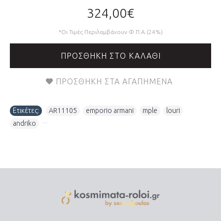
324,00€
*Οι Τιμές Περιλαμβάνουν Φ.Π.Α.(24%)
ΠΡΟΣΘΉΚΗ ΣΤΟ ΚΑΛΆΘΙ
ΠΡΟΣΘΉΚΗ ΣΤΑ ΑΓΑΠΗΜΈΝΑ
Ετικέτες:
AR11105
,
emporio armani
,
mple
,
louri
,
andriko
,